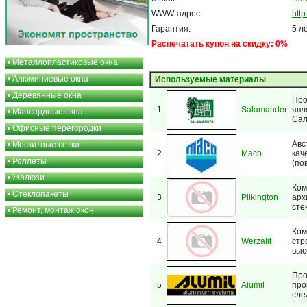
WWW-адрес:
http
Гарантия:
5 л
Распечатать купон на скидку: 0%
•
Металлопластиковые окна
•
Алюминиевые окна
Используемые материалы
•
Деревянные окна
Про
1
Salamander
явл
•
Мансардные окна
Сал
•
Офисные перегородки
Авс
•
Москитные сетки
2
Maco
кач
•
Роллеты
(по
•
Жалюзи
Ком
•
Стеклопакеты
3
Pilkington
арх
сте
•
Ремонт, монтаж окон
Ком
4
Werzalit
стр
выс
Про
5
Alumil
про
сле