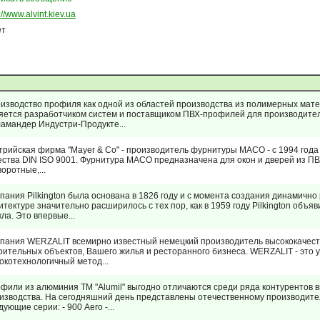
://www.alvint.kiev.ua
ет
изводство профиля как одной из областей производства из полимерных мате
яется разработчиком систем и поставщиком ПВХ-профилей для производител
амандер Индустри-Продукте...
трийская фирма "Mayer & Co" - производитель фурнитуры MACO - с 1994 год
ества DIN ISO 9001. Фурнитура MACO предназначена для окон и дверей из П
воротные,...
пания Pilkington была основана в 1826 году и с момента создания динамично
итектуре значительно расширилось с тех пор, как в 1959 году Pilkington объ
кла. Это впервые...
пания WERZALIT всемирно известный немецкий производитель высококачест
оительных объектов, Вашего жилья и ресторанного бизнеса. WERZALIT - это 
окотехнологичный метод...
фили из алюминия ТМ "Alumil" выгодно отличаются среди ряда контурентов в
изводства. На сегодняшний день представлены отечественному производите
дующие серии: - 900 Aero -...