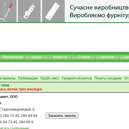
Объявления
Цены
Новости
Статьи
Каталог
Га
атериалы
Публикации
Прайс-лист
Галерея объектов
Пункты продажи
От
 окна
ась более трех месяцев
винт, ООО
в
 Старонаводницкая, 8
4) 284-73-45, 284-69-94
4) 84-73-45, 284-69-9
исать сообщение