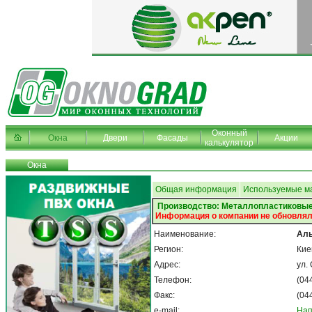
Оконный
Окна
Двери
Фасады
Акции
калькулятор
Окна
Общая информация
Используемые м
Производство: Металлопластиковые
Информация о компании не обновлял
Наименование:
Аль
Регион:
Кие
Адрес:
ул.
Телефон:
(04
Факс:
(04
e-mail:
Нап