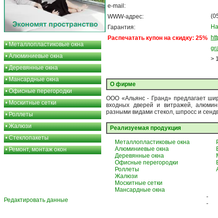
e-mail:
(0
WWW-адрес:
На
Гарантия:
ht
Распечатать купон на скидку: 25%
•
Металлопластиковые окна
gr
•
Алюминиевые окна
> 
•
Деревянные окна
•
Мансардные окна
О фирме
•
Офисные перегородки
ООО «Альянс - Гранд» предлагает шир
•
Москитные сетки
входных дверей и витражей, алюмин
разными видами стекол, шпросс и сенд
•
Роллеты
•
Жалюзи
Реализуемая продукция
•
Стеклопакеты
Металлопластиковые окна
Алюминиевые окна
•
Ремонт, монтаж окон
Деревянные окна
Офисные перегородки
Роллеты
Жалюзи
Москитные сетки
Мансардные окна
-
Редактировать данные
-