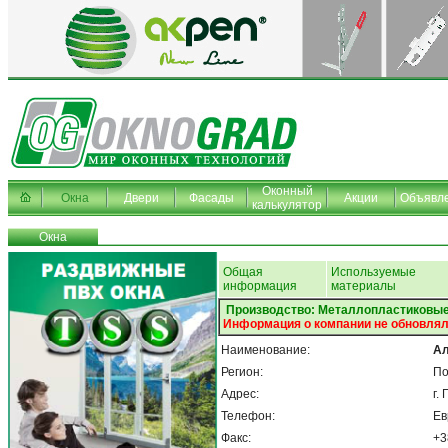
Оконный
Окна
Двери
Фасады
Акции
Объявл
калькулятор
Окна
Общая
Используемые
информация
материалы
Производство: Металлопластиковые
Информация о компании не обновлял
Наименование:
Ал
Регион:
По
Адрес:
г.
Телефон:
Ев
Факс:
+3