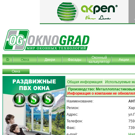
Оконный
Окна
Двери
Фасады
Акции
калькулятор
Окна
Общая информация
Используемые м
Производство: Металлопластиковые
Информация о компании не обновлял
Наименование:
АНТ
Регион:
Хар
Адрес:
ул.
Телефон:
759
Факс:
739
e-mail:
Нап