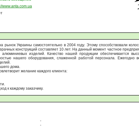
p://www.anta.com.ua
ет
 рынок Украины самостоятельно в 2004 году. Этому способствовали колос
рачных конструкций составляет 10 лет. На данный момент частное предпри
и алюминиевых изделий. Качество нашей продукции обеспечивается выс
ностью нашего оборудования, слаженной работой персонала. Ежегодно 
делий.
ашего дома.
влетворит желание каждого клиента:
ти.
од к каждому заказчику.
-
-