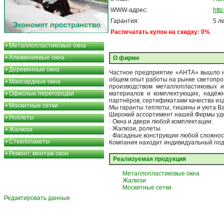
WWW-адрес:
htt
Гарантия:
5 л
Распечатать купон на скидку: 0%
•
Металлопластиковые окна
•
Алюминиевые окна
О фирме
•
Деревянные окна
Частное предприятие «АНТА» вышло на
общем опыт работы на рынке светопроз
•
Мансардные окна
производством металлопластиковых 
•
Офисные перегородки
материалов и комплектующих, надёж
партнёров, сертификатами качества из
•
Москитные сетки
Мы гаранты теплоты, тишины и уюта В
Широкий ассортимент нашей Фирмы удо
•
Роллеты
· Окна и двери любой комплектации.
· Жалюзи, ролеты.
•
Жалюзи
· Фасадные конструкции любой сложнос
•
Стеклопакеты
Компания находит индивидуальный подх
•
Ремонт, монтаж окон
Реализуемая продукция
Металлопластиковые окна
Жалюзи
Москитные сетки
Редактировать данные