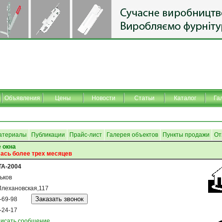
Объявления
Цены
Новости
Статьи
Каталог
Га
атериалы
Публикации
Прайс-лист
Галерея объектов
Пункты продажи
От
 окна
ась более трех месяцев
А-2004
ьков
Плехановская,117
-69-98
-24-17
исать сообщение