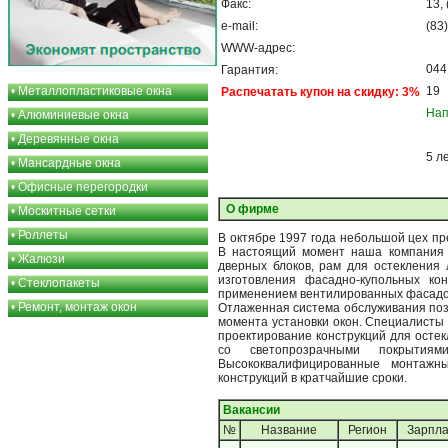
Факс:
13, 
e-mail:
(83)
WWW-адрес:
044
Гарантия:
•
Металлопластиковые окна
19
Распечатать купон на скидку: 3%
Нап
•
Алюминиевые окна
•
Деревянные окна
5 л
•
Мансардные окна
•
Офисные перегородки
О фирме
•
Москитные сетки
•
Роллеты
В октябре 1997 года небольшой цех п
В настоящий момент наша компания 
•
Жалюзи
дверных блоков, рам для остекления 
изготовления фасадно-купольных ко
•
Стеклопакеты
применением вентилированных фасадо
•
Ремонт, монтаж окон
Отлаженная система обслуживания позв
момента установки окон. Специалисты
проектирование конструкций для осте
со светопрозрачными покрытия
Высококвалифицированные монтажн
конструкций в кратчайшие сроки.
Вакансии
№
Название
Регион
Зарпла