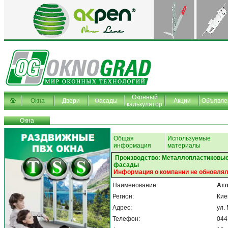
Оконный
Окна
Двери
Фасады
Акции
Объявле
калькулятор
Окна
Общая
Используемые
информация
материалы
Производство: Металлопластиковые
фасады
Информация о компании не обновлял
Наименование:
Атл
Регион:
Кие
Адрес:
ул.
Телефон:
044