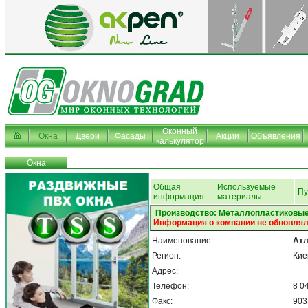
Оконный
Окна
Двери
Фасады
Акции
Объявления
калькулятор
Окна
Общая
Используемые
Пу
информация
материалы
Производство: Металлопластиковые
Информация о компании не обновлял
Наименование:
Атл
Регион:
Кие
Адрес:
Телефон:
8 0
Факс:
903