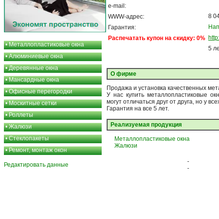
e-mail:
8 0
WWW-адрес:
Нап
Гарантия:
htt
Распечатать купон на скидку: 0%
•
Металлопластиковые окна
5 л
•
Алюминиевые окна
•
Деревянные окна
О фирме
•
Мансардные окна
Продажа и установка качественных мет
•
Офисные перегородки
У нас купить металлопластиковые окн
могут отличаться друг от друга, но у вс
•
Москитные сетки
Гарантия на все 5 лет.
•
Роллеты
Реализуемая продукция
•
Жалюзи
•
Стеклопакеты
Металлопластиковые окна
Жалюзи
•
Ремонт, монтаж окон
-
Редактировать данные
-