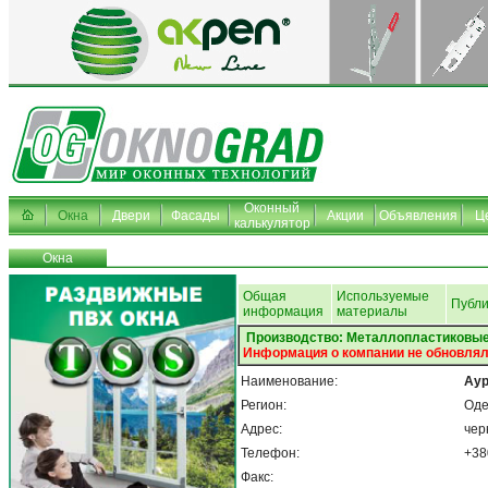
Оконный
Окна
Двери
Фасады
Акции
Объявления
Ц
калькулятор
Окна
Общая
Используемые
Публи
информация
материалы
Производство: Металлопластиковые
Информация о компании не обновлял
Наименование:
Аур
Регион:
Оде
Адрес:
чер
Телефон:
+38
Факс: