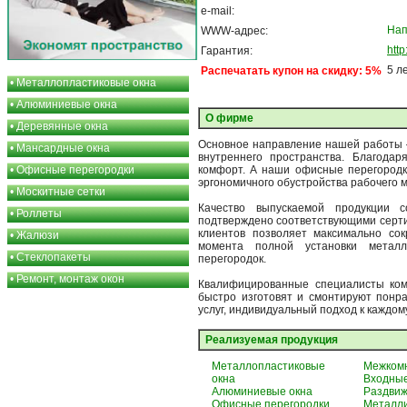
e-mail:
Нап
WWW-адрес:
htt
Гарантия:
5 л
Распечатать купон на скидку: 5%
•
Металлопластиковые окна
•
Алюминиевые окна
О фирме
•
Деревянные окна
Основное направление нашей работы –
•
Мансардные окна
внутреннего пространства. Благода
•
Офисные перегородки
комфорт. А наши офисные перегородк
эргономичного обустройства рабочего м
•
Москитные сетки
Качество выпускаемой продукции с
•
Роллеты
подтверждено соответствующими серт
клиентов позволяет максимально сок
•
Жалюзи
момента полной установки металл
•
Стеклопакеты
перегородок.
•
Ремонт, монтаж окон
Квалифицированные специалисты ком
быстро изготовят и смонтируют понра
услуг, индивидуальный подход к каждом
Реализуемая продукция
Металлопластиковые
Межком
окна
Входные
Алюминиевые окна
Раздвиж
Офисные перегородки
Металли