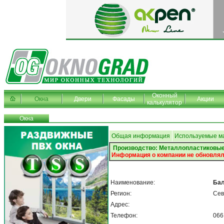
Оконный
Окна
Двери
Фасады
Акции
калькулятор
Окна
Общая информация
Используемые м
Производство: Металлопластиковые
Информация о компании не обновлял
Наименование:
Ба
Регион:
Сев
Адрес:
Телефон:
066