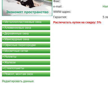
Факс:
e-mail:
Нап
WWW-адрес:
Гарантия:
5 л
•
Металлопластиковые окна
Распечатать купон на скидку: 5%
•
Алюминиевые окна
•
Деревянные окна
•
Мансардные окна
•
Офисные перегородки
•
Москитные сетки
•
Роллеты
•
Жалюзи
•
Стеклопакеты
•
Ремонт, монтаж окон
Редактировать данные