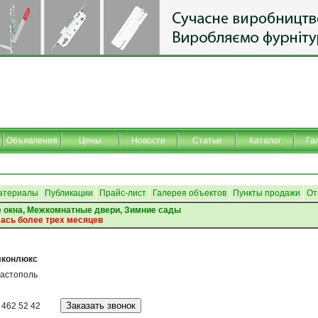
Объявления
Цены
Новости
Статьи
Каталог
Га
атериалы
Публикации
Прайс-лист
Галерея объектов
Пункты продажи
От
 окна, Межкомнатные двери, Зимние сады
ась более трех месяцев
лконлюкс
астополь
 462 52 42