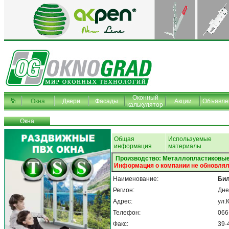
Оконный
Окна
Двери
Фасады
Акции
Объявле
калькулятор
Окна
Общая
Используемые
информация
материалы
Производство: Металлопластиковые
Информация о компании не обновлял
Наименование:
Би
Регион:
Дне
Адрес:
ул.
Телефон:
066
Факс:
39-