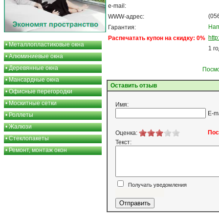
e-mail:
(05
WWW-адрес:
Нап
Гарантия:
http
Распечатать купон на скидку: 0%
•
Металлопластиковые окна
1 г
•
Алюминиевые окна
•
Деревянные окна
Посмо
•
Мансардные окна
Оставить отзыв
•
Офисные перегородки
•
Москитные сетки
Имя:
E-m
•
Роллеты
•
Жалюзи
Пос
Оценка:
•
Стеклопакеты
Текст:
•
Ремонт, монтаж окон
Получать уведомления
Я согласен