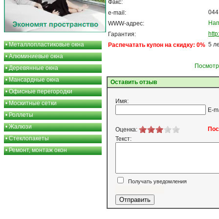
Факс:
044
e-mail:
Нап
WWW-адрес:
htt
Гарантия:
•
Металлопластиковые окна
5 л
Распечатать купон на скидку: 0%
•
Алюминиевые окна
Посмотр
•
Деревянные окна
•
Мансардные окна
Оставить отзыв
•
Офисные перегородки
Имя:
•
Москитные сетки
E-m
•
Роллеты
•
Жалюзи
Пос
Оценка:
•
Стеклопакеты
Текст:
•
Ремонт, монтаж окон
Получать уведомления
Я согласен