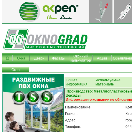
Оконный
Окна
Двери
Фасады
Акции
Объявлени
калькулятор
Окна
Общая
Используемые
информация
материалы
Производство: Металлопластиковые
фасады
Информация о компании не обновлял
Наименование:
Ком
Регион:
Кие
Адрес:
горь
Телефон:
044