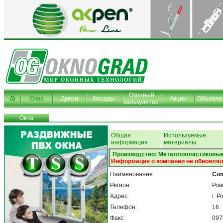
Оконный
Окна
Двери
Фасады
Акции
Объявле
калькулятор
Окна
Общая
Используемые
информация
материалы
Производство: Металлопластиковые
Информация о компании не обновлял
Наименование:
Com
Регион:
Ров
Адрес:
г. 
Телефон:
16
Факс:
097