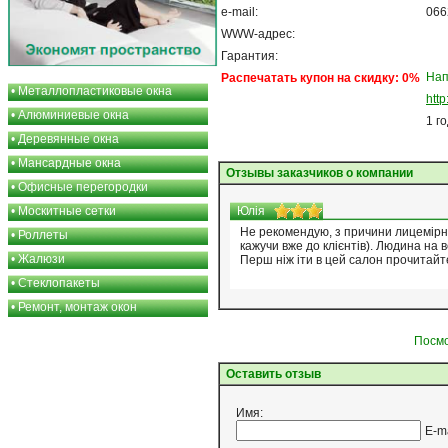
e-mail:
066
WWW-адрес:
Гарантия:
Нап
Распечатать купон на скидку: 0%
•
Металлопластиковые окна
http
•
Алюминиевые окна
1 г
•
Деревянные окна
•
Мансардные окна
Отзывы заказчиков о компании
•
Офисные перегородки
•
Москитные сетки
Юлія
Не рекомендую, з причини лицемірно
•
Роллеты
кажучи вже до клієнтів). Людина на в
•
Жалюзи
Перш ніж іти в цей салон прочитайте 
•
Стеклопакеты
•
Ремонт, монтаж окон
Посмо
Оставить отзыв
Имя:
E-m