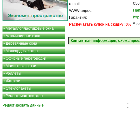
056
e-mail:
Нап
WWW-адрес:
htt
Гарантия:
5 л
Распечатать купон на скидку: 0%
•
Металлопластиковые окна
•
Алюминиевые окна
Контактная информация, схема прое
•
Деревянные окна
•
Мансардные окна
•
Офисные перегородки
•
Москитные сетки
•
Роллеты
•
Жалюзи
•
Стеклопакеты
•
Ремонт, монтаж окон
-
Редактировать данные
-