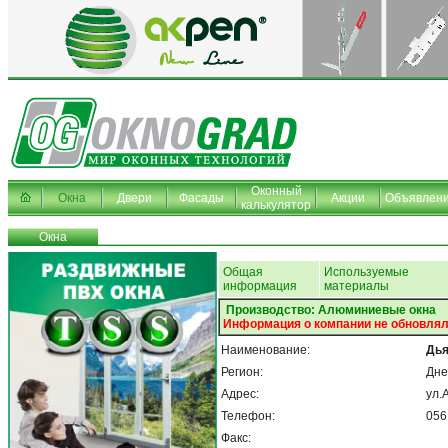
Оконный
Окна
Двери
Фасады
Акции
Объявлен
калькулятор
Окна
Общая
Используемые
информация
материалы
Производство: Алюминиевые окна
Информация о компании не обновлял
Наименование:
Дь
Регион:
Дне
Адрес:
ул.
Телефон:
056
Факс: