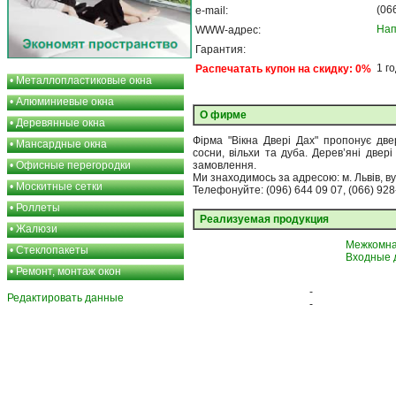
(06
e-mail:
Нап
WWW-адрес:
Гарантия:
1 г
Распечатать купон на скидку: 0%
•
Металлопластиковые окна
•
Алюминиевые окна
О фирме
•
Деревянные окна
Фірма "Вікна Двері Дах" пропонує двер
•
Мансардные окна
сосни, вільхи та дуба. Дерев’яні двер
•
Офисные перегородки
замовлення.
Ми знаходимось за адресою: м. Львів, ву
•
Москитные сетки
Телефонуйте: (096) 644 09 07, (066) 928
•
Роллеты
Реализуемая продукция
•
Жалюзи
Межкомна
•
Стеклопакеты
Входные 
•
Ремонт, монтаж окон
-
Редактировать данные
-