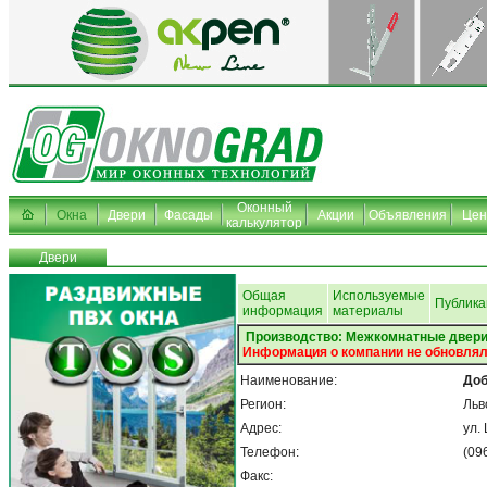
Оконный
Окна
Двери
Фасады
Акции
Объявления
Це
калькулятор
Двери
Общая
Используемые
Публика
информация
материалы
Производство: Межкомнатные двер
Информация о компании не обновлял
Наименование:
Доб
Регион:
Льв
Адрес:
ул.
Телефон:
(09
Факс: