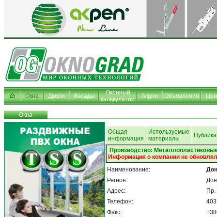
Оконный
Окна
Двери
Фасады
Акции
Объявления
Це
калькулятор
Окна
Общая
Используемые
Публика
информация
материалы
Производство: Металлопластиковые
Информация о компании не обновлял
Наименование:
Дон
Регион:
Дон
Адрес:
Пр.
Телефон:
403
Факс:
+38