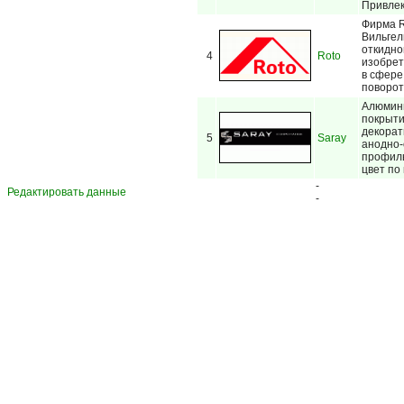
Привлек
Фирма R
Вильгел
откидно
4
Roto
изобрет
в сфере
поворот
Алюмин
покрыти
декорат
5
Saray
анодно-
профиль
цвет по
-
Редактировать данные
-