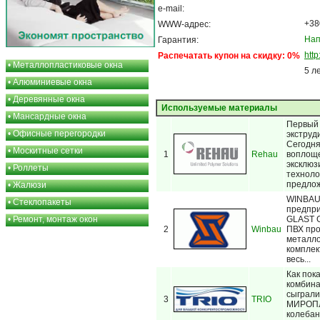
e-mail:
+38
WWW-адрес:
Нап
Гарантия:
http
Распечатать купон на скидку: 0%
•
Металлопластиковые окна
5 л
•
Алюминиевые окна
•
Деревянные окна
Используемые материалы
•
Мансардные окна
Первый
•
Офисные перегородки
экструд
Сегодн
•
Москитные сетки
1
Rehau
воплоще
эксклюз
•
Роллеты
техноло
предлож
•
Жалюзи
WINBAU®
•
Стеклопакеты
предпри
•
Ремонт, монтаж окон
GLAST G
2
Winbau
ПВХ про
металло
комплек
весь...
Как пок
комбина
сыграли
3
TRIO
МИРОПЛА
колебан