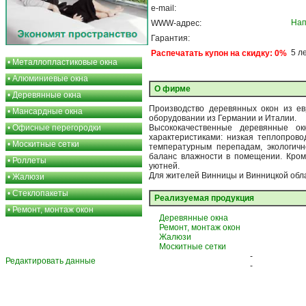
e-mail:
Нап
WWW-адрес:
Гарантия:
5 л
Распечатать купон на скидку: 0%
•
Металлопластиковые окна
•
Алюминиевые окна
О фирме
•
Деревянные окна
Производство деревянных окон из е
•
Мансардные окна
оборудовании из Германии и Италии.
•
Офисные перегородки
Высококачественные деревянные ок
характеристиками: низкая теплопровод
•
Москитные сетки
температурным перепадам, экологичн
баланс влажности в помещении. Кром
•
Роллеты
уютней.
Для жителей Винницы и Винницкой обла
•
Жалюзи
•
Стеклопакеты
Реализуемая продукция
•
Ремонт, монтаж окон
Деревянные окна
Ремонт, монтаж окон
Жалюзи
Москитные сетки
-
Редактировать данные
-