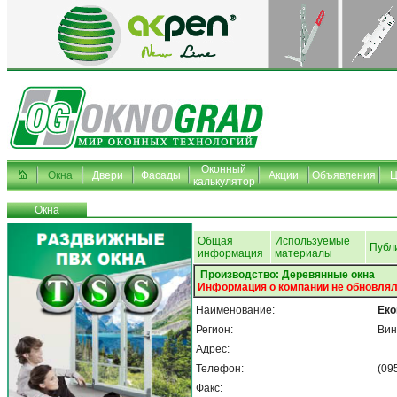
Оконный
Окна
Двери
Фасады
Акции
Объявления
Ц
калькулятор
Окна
Общая
Используемые
Публ
информация
материалы
Производство: Деревянные окна
Информация о компании не обновлял
Наименование:
Еко
Регион:
Вин
Адрес:
Телефон:
(09
Факс: