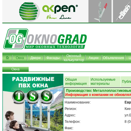
Оконный
Окна
Двери
Фасады
Акции
Объявления
Ц
калькулятор
Окна
Общая
Используемые
Публ
информация
материалы
Производство: Металлопластиковые
Информация о компании не обновлял
Наименование:
Евр
Регион:
Кие
Адрес:
ул.
Телефон:
8 (
Факс: