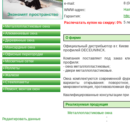
8 (
e-mail:
Нап
WWW-адрес:
htt
Гарантия:
5 л
Распечатать купон на скидку: 0%
•
Металлопластиковые окна
•
Алюминиевые окна
О фирме
•
Деревянные окна
Официальный дистрибьютор в г. Киеве
•
Мансардные окна
профилей DECEUNINCK.
•
Офисные перегородки
Компания поставляет под заказ кл
•
Москитные сетки
профиля:
- окна металлопластиковые;
•
Роллеты
- двери металлопластиковые.
•
Жалюзи
Окна комплектуются современной фурн
•
Стеклопакеты
варианты открывания: поворотное,
микровентиляция, противовзломная фу
•
Ремонт, монтаж окон
Квалифицированные консультации при з
Реализуемая продукция
Металлопластиковые окна
-
Редактировать данные
-