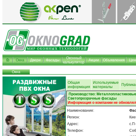
Оконный
Окна
Двери
Фасады
Акции
Объявления
Це
калькулятор
Окна
Общая
Используемые
Публика
информация
материалы
Производство: Металлопластиковые
Светопрозрачные фасады
Информация о компании не обновлял
Наименование:
Фас
Регион:
Кие
Адрес:
с.П
Телефон:
Соб