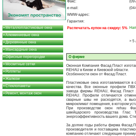
Факс:
(09
e-mail:
(04
WWW-адрес:
Гарантия:
•
Металлопластиковые окна
Нап
Распечатать купон на скидку: 5%
•
Алюминиевые окна
> 5
•
Деревянные окна
•
Мансардные окна
•
Офисные перегородки
О фирме
•
Москитные сетки
Оконная Компания Фасад Пласт изготав
REHAU в Киеве и Киевской области.
•
Роллеты
Особенности окон от Фасад Пласт.
•
Жалюзи
Пластиковые окна изготавливаются в 
•
Стеклопакеты
качества. Все оконные профили ПВХ
завода фирмы REHAU, Фасад Пласт 
•
Ремонт, монтаж окон
REHAU. Профили отличаются отменн
сварные швы не расходятся, а выс
микроклимат помещения, в котором уст
При производстве окон rehau Фас
швейцарского производства Глас 
энергоэффективность вашего дома. Ст
За долгие годы работы фирма Фасад П
производителя и поставщика пластико
компанию отличают следующие преиму