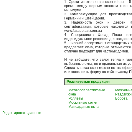
1. Сроки изготовления окон rehau – 
время между первым звонком клиент
минимума.
2. Комплектующие для производст
Германии и Швейцарии.
3. Надежность окон и дверей R
сертификатами, которые находятся 
www.fasadplast.com.ua
4. Специалисты Фасад Пласт го
индивидуальное решение для каждого к
5. Широкий ассортимент стандартных т
предлагает окна, которые отличаются
отлично подходят для частных домов.
И не забудьте, что залог тепла и ую
выбранные окна, но и правильная их ус
Сделать заказ окон можно по телефону:
или заполнить форму на сайте Фасад П
Реализуемая продукция
Металлопластиковые
Межкомна
окна
Раздвижн
Роллеты
Ворота
Москитные сетки
Мансардные окна
-
Редактировать данные
-