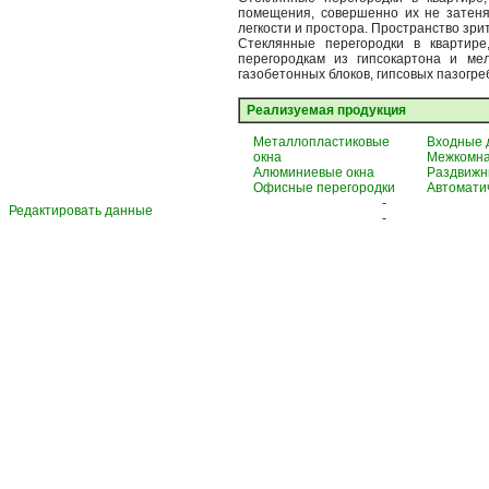
помещения, совершенно их не затеня
легкости и простора. Пространство зри
Стеклянные перегородки в квартире
перегородкам из гипсокартона и мел
газобетонных блоков, гипсовых пазогребн
Реализуемая продукция
Металлопластиковые
Входные 
окна
Межкомна
Алюминиевые окна
Раздвижн
Офисные перегородки
Автомати
-
Редактировать данные
-