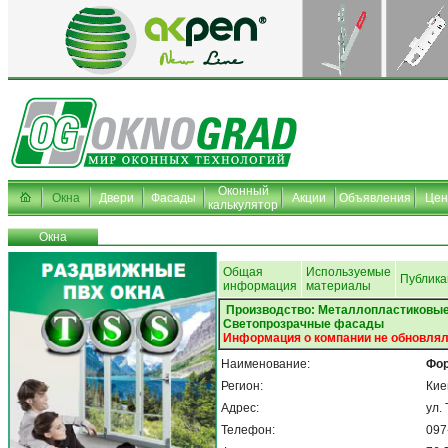
Оконный
Окна
Двери
Фасады
Акции
Объявления
Це
калькулятор
Окна
Общая
Используемые
Публика
информация
материалы
Производство: Металлопластиковые
Светопрозрачные фасады
Информация о компании не обновлял
Наименование:
Фо
Регион:
Кие
Адрес:
ул.
Телефон:
097