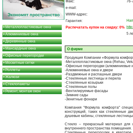
Факс:
76-
e-mail:
WWW-адрес:
Нап
Гарантия:
•
Металлопластиковые окна
http
Распечатать купон на скидку: 0%
5 л
•
Алюминиевые окна
•
Деревянные окна
•
Мансардные окна
О фирме
•
Офисные перегородки
Продукция Компании «Формула комфор
-Металлопластиковые окна (Rehau, Vek
•
Москитные сетки
-Офисные перегородки (алюминиевые и
•
Роллеты
-Алюминиевые окна и двери
-Раздвижные и распашные двери
•
Жалюзи
-Стеклянные лестницы и перила
-Стеклянные козырьки
•
Стеклопакеты
-Стеклянные полы
-Вентилируемые фасады
•
Ремонт, монтаж окон
-Зимние сады
-Зенитные фонари
Компания "Формула комфорта" специа
конструкций, таких как стеклянные дв
душевые кабины, стеклянные лестницы и
Стекло – прекрасный материал для в
внутреннего пространства помещения.
Стеклянные перегородки в квартире,