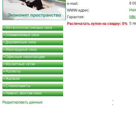
8 0
e-mail:
Нап
WWW-адрес:
htt
Гарантия:
5 л
Распечатать купон на скидку: 0%
•
Металлопластиковые окна
•
Алюминиевые окна
•
Деревянные окна
•
Мансардные окна
•
Офисные перегородки
•
Москитные сетки
•
Роллеты
•
Жалюзи
•
Стеклопакеты
•
Ремонт, монтаж окон
-
Редактировать данные
-