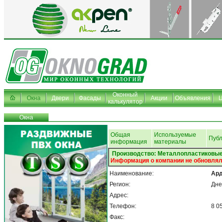
Оконный
Окна
Двери
Фасады
Акции
Объявления
калькулятор
Окна
Общая
Используемые
Пуб
информация
материалы
Производство: Металлопластиковые
Информация о компании не обновлял
Наименование:
Ар
Регион:
Дне
Адрес:
Телефон:
8 0
Факс: