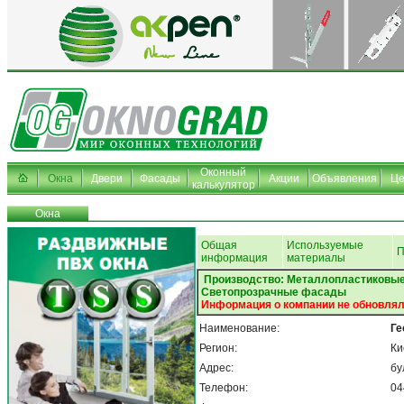
Оконный
Окна
Двери
Фасады
Акции
Объявления
Ц
калькулятор
Окна
Общая
Используемые
П
информация
материалы
Производство: Металлопластиковые
Светопрозрачные фасады
Информация о компании не обновлял
Наименование:
Ге
Регион:
Ки
Адрес:
бу
Телефон:
04