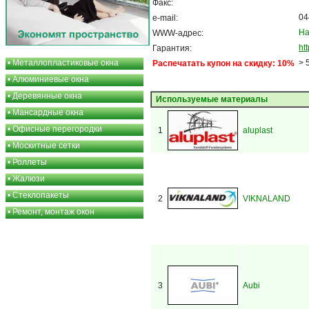
Факс:
04
e-mail:
На
WWW-адрес:
ht
Гарантия:
•
Металлопластиковые окна
> 
Распечатать купон на скидку: 10%
•
Алюминиевые окна
•
Деревянные окна
Используемые материалы
•
Мансардные окна
•
Офисные перегородки
1
aluplast
•
Москитные сетки
•
Роллеты
•
Жалюзи
•
Стеклопакеты
2
VIKNALAND
•
Ремонт, монтаж окон
3
Aubi