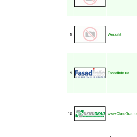
8
Werzalit
9
Fasadinfo.ua
10
www.OknoGrad.c
-