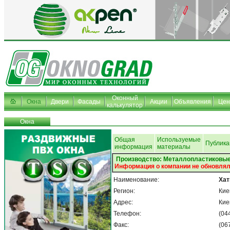
Оконный
Окна
Двери
Фасады
Акции
Объявления
Це
калькулятор
Окна
Общая
Используемые
Публика
информация
материалы
Производство: Металлопластиковые
Информация о компании не обновлял
Наименование:
Хат
Регион:
Кие
Адрес:
Кие
Телефон:
(04
Факс:
(06