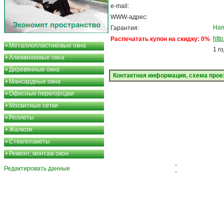
e-mail:
WWW-адрес:
Нап
Гарантия:
http
Распечатать купон на скидку: 0%
•
Металлопластиковые окна
1 г
•
Алюминиевые окна
•
Деревянные окна
Контактная информация, схема прое
•
Мансардные окна
•
Офисные перегородки
•
Москитные сетки
•
Роллеты
•
Жалюзи
•
Стеклопакеты
•
Ремонт, монтаж окон
-
Редактировать данные
-