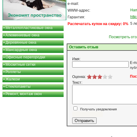
e-mail:
Нап
WWW-адрес:
http
Гарантия:
5 л
Распечатать купон на скидку: 0%
•
Металлопластиковые окна
•
Алюминиевые окна
Посмотреть отз
•
Деревянные окна
Оставить отзыв
•
Мансардные окна
•
Офисные перегородки
Имя:
E-m
•
Москитные сетки
публ
•
Роллеты
Пос
Оценка:
•
Жалюзи
Текст:
•
Стеклопакеты
•
Ремонт, монтаж окон
Получать уведомления
Я согласен
-