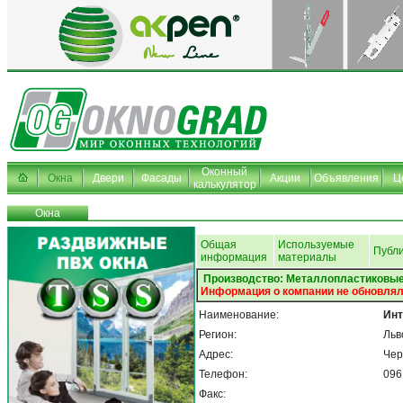
Оконный
Окна
Двери
Фасады
Акции
Объявления
Ц
калькулятор
Окна
Общая
Используемые
Публ
информация
материалы
Производство: Металлопластиковые
Информация о компании не обновлял
Наименование:
Инт
Регион:
Льв
Адрес:
Чер
Телефон:
096
Факс: