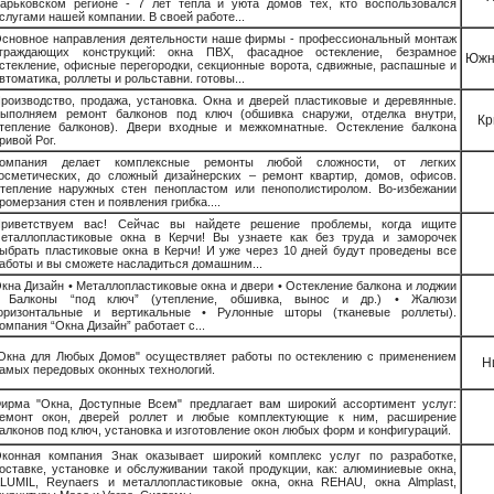
арьковском регионе - 7 лет тепла и уюта домов тех, кто воспользовался
слугами нашей компании. В своей работе...
сновное направления деятельности наше фирмы - профессиональный монтаж
граждающих конструкций: окна ПВХ, фасадное остекление, безрамное
Южн
стекление, офисные перегородки, секционные ворота, сдвижные, распашные и
втоматика, роллеты и рольставни. готовы...
роизводство, продажа, установка. Окна и дверей пластиковые и деревянные.
ыполняем ремонт балконов под ключ (обшивка снаружи, отделка внутри,
Кр
тепление балконов). Двери входные и межкомнатные. Остекление балкона
ривой Рог.
омпания делает комплексные ремонты любой сложности, от легких
осметических, до сложный дизайнерских – ремонт квартир, домов, офисов.
тепление наружных стен пенопластом или пенополистиролом. Во-избежании
ромерзания стен и появления грибка....
риветствуем вас! Сейчас вы найдете решение проблемы, когда ищите
еталлопластиковые окна в Керчи! Вы узнаете как без труда и заморочек
ыбрать пластиковые окна в Керчи! И уже через 10 дней будут проведены все
аботы и вы сможете насладиться домашним...
кна Дизайн • Металлопластиковые окна и двери • Остекление балкона и лоджии
 Балконы “под ключ” (утепление, обшивка, вынос и др.) • Жалюзи
оризонтальные и вертикальные • Рулонные шторы (тканевые роллеты).
омпания “Окна Дизайн” работает с...
Окна для Любых Домов" осуществляет работы по остеклению с применением
Н
амых передовых оконных технологий.
ирма "Окна, Доступные Всем" предлагает вам широкий ассортимент услуг:
емонт окон, дверей роллет и любые комплектующие к ним, расширение
алконов под ключ, установка и изготовление окон любых форм и конфигураций.
конная компания Знак оказывает широкий комплекс услуг по разработке,
оставке, установке и обслуживании такой продукции, как: алюминиевые окна,
LUMIL, Reynaers и металлопластиковые окна, окна REHAU, окна Almplast,