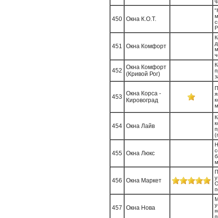
ф
“
м
450
Окна К.О.Т.
с
P
К
д
451
Окна Комфорт
м
ч
Окна Комфорт
452
п
(Кривой Рог)
з
П
Окна Корса -
я
453
Кировоград
к
м
К
к
454
Окна Лайв
п
(
Н
с
455
Окна Люкс
б
м
П
у
456
Окна Маркет
О
п
М
у
457
Окна Нова
н
п