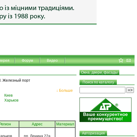
лерея
Форум
Видео
Окна, двери, фасады
d. Железный порт
Поиск по каталогу
↓ Больше
Киев
Харьков
Регион
Адрес
Материал
Авторизация
арьков
пр. Ленина 22а