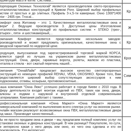
урнитуры Maco и Vorne. Системы...
Корпорация Оконных Технологий” является производителем свето-прозрачных
еталлопластиковых конструкций в Кривом Роге. Широкий выбор профильных
Кр
истем от простых и до элитных. Профиль 3-х,5-ти камерные. Окно 1300*1400
rior - 2405 грн. Trocal...
омфорт окна Житомир – это: 1. Качественные металлопластиковые окна и
вери* 2. Ведущие производители 3. Доступные цены Изготовление
Ж
еталлопластиковых конструкций из профильных систем: • STEKO (трех-,
етырех-, пяти- и шестикамерный,...
Компания Комфорт является представителем нескольких заводов-
Кр
роизводителей и может предложить оригинальные, качественные окна с
аводской гарантией по недорогой цене.
родукция, выпускаемая под зарегистрированной торговой маркой КОРСА,
вляется одной из лучших на украинском рынке металлопластиковых
Кро
онструкций. Окна, двери, гаражные ворота, ролеты, жалюзи из пластика,
еталла и стекла - вот сжатый перечень нашей...
омпания "ОкнайЛайв" предлагает высокое качество светопрозрачных
онструкций из немецких профилей REHAU, VEKA, OKOSHKO. Кроме того, Вам
Сим
редоставляется широкий выбор сопутствующих аксессуаров к ним
подоконники, отливы, козырьки, противомоскитные...
аша компания "Окна Люкс" успешно работает в городе Киеве с 2010 года. В
феру деятельности входит монтаж изделий из ПВХ, таких как окна, двери,
алконы и лоджии с наружной и внутренней отделкой современными
атериалами. Компания работает с такими...
рофессиональная компания «Окна Маркет» «Окна Маркет» является
ниверсальной компанией по выполнению всего спектра услуг на оконном рынке.
нлайн магазин реализует всевозможные окна ПВХ, металлопластиковые двери
од заказ. Производит качественный...
ы не просто продаем окна и двери – мы предлагаем полный комплекс услуг по
становке оконных и дверных конструкций. В чем разница? Покупателю, по сути,
е интересно какая у него дверь или окно, из чего она сделана и кто ее
роизводитель. Его интересует...