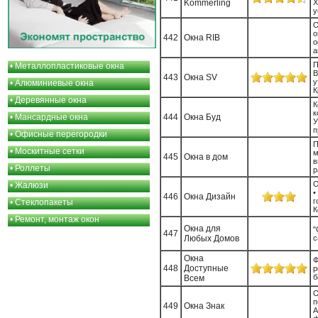
Kommerling
Х
у
О
о
442
Окна RIB
о
а
П
•
Металлопластиковые окна
В
443
Окна SV
у
•
Алюминиевые окна
К
•
Деревянные окна
К
к
•
Мансардные окна
444
Окна Буд
У
п
•
Офисные перегородки
П
•
Москитные сетки
м
445
Окна в дом
в
•
Роллеты
р
О
•
Жалюзи
•
446
Окна Дизайн
г
•
Стеклопакеты
К
•
Ремонт, монтаж окон
Окна для
"
447
Любых Домов
с
Окна
Ф
448
Доступные
р
б
Всем
О
п
449
Окна Знак
A