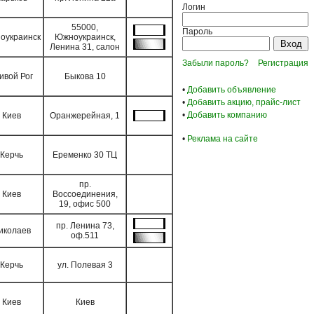
Логин
55000,
Пароль
оукраинск
Южноукраинск,
Ленина 31, салон
Забыли пароль?
Регистрация
ивой Рог
Быкова 10
•
Добавить объявление
•
Добавить акцию, прайс-лист
•
Добавить компанию
Киев
Оранжерейная, 1
•
Реклама на сайте
Керчь
Еременко 30 ТЦ
пр.
Киев
Воссоединения,
19, офис 500
пр. Ленина 73,
иколаев
оф.511
Керчь
ул. Полевая 3
Киев
Киев