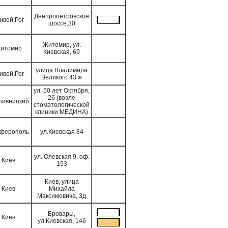
Днепропетровское
ивой Рог
шоссе,30
Житомир, ул.
итомир
Киевская, 69
улица Владимира
ивой Рог
Великого 43 ж
ул. 50 лет Октября,
26 (возле
пивницкий
стоматологической
клиники МЕДИНА)
ферополь
ул.Киевская 84
ул. Олевская 9, оф.
Киев
153
Киев, улица
Киев
Михайла
Максимовича, 3д
Бровары,
Киев
ул.Киевская, 146