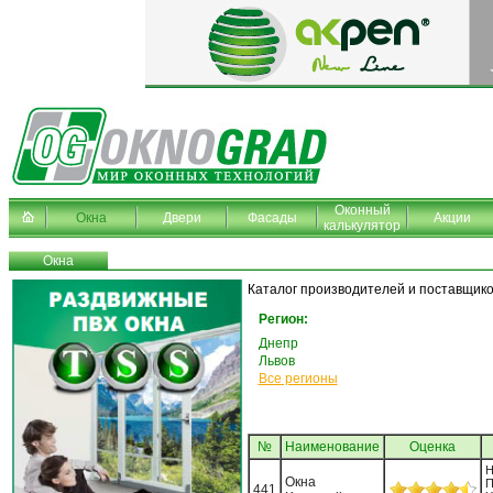
Оконный
Окна
Двери
Фасады
Акции
калькулятор
Окна
Каталог производителей и поставщико
Регион:
Днепр
Львов
Все регионы
№
Наименование
Oценка
Н
Окна
П
441