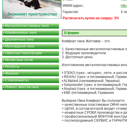
WWW-адрес:
htt
Гарантия:
5 л
Распечатать купон на скидку: 3%
•
Металлопластиковые окна
•
Алюминиевые окна
О фирме
•
Деревянные окна
Комфорт окна Житомир – это:
•
Мансардные окна
1. Качественные металлопластиковые о
•
Офисные перегородки
2. Ведущие производители
3. Доступные цены
•
Москитные сетки
Изготовление металлопластиковых кон
•
Роллеты
• STEKO (трех-, четырех-, пяти- и шест
•
Жалюзи
• REHAU (трех- и пятикамерный, Герма
•
Стеклопакеты
• ALMplast (трехкамерный, Украина)
• Salamander (трех- и пятикамерный, Г
•
Ремонт, монтаж окон
• Aluplast (трех- и пятикамерный, Герма
• KBE (пятикамерный, Германия
Выбирая Окна Комфорт Вы получаете:
+ качественные пластиковые ОКНА н
+ ЦЕНА, в состав которой входит ст
+ конкретные СРОКИ производства и до
+ профессиональный МОНТАЖ констру
+ послепродажный СЕРВИС и ГАРАНТИ