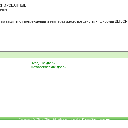
РОНИРОВАННЫЕ
ьные
енью защиты от повреждений и температурного воздействия (широкий ВЫБ
Входные двери
Металлические двери
-
-
Copyright © 2007-2026. All rights reserved to
OknoGrad.com.ua
www.OknoGrad.com.ua - оконный каталог: окна металлопластиковые (ПВХ),