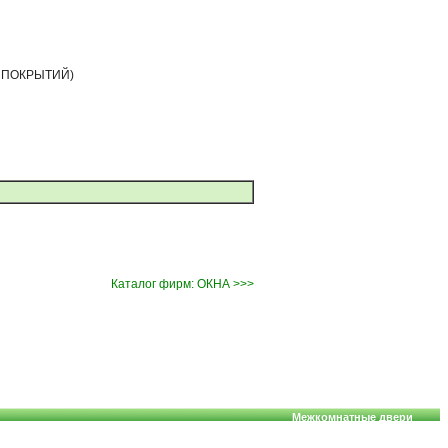
ОР ПОКРЫТИЙ)
Каталог фирм: ОКНА >>>
Межкомнатные двери
 алюминиевые, деревянные; двери, фасады, жалюзи, роллеты.
Copyright © 2007