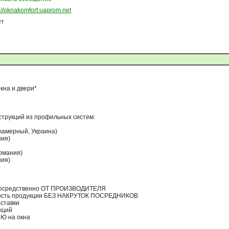
p://oknakomfort.uaprom.net
ет
кна и двери*
струкций из профильных систем:
икамерный, Украина)
ния)
ермания)
ния)
епосредственно ОТ ПРОИЗВОДИТЕЛЯ
оимость продукции БЕЗ НАКРУТОК ПОСРЕДНИКОВ
ставки
кций
Ю на окна