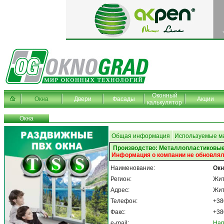
Оконный
Окна
Двери
Фасады
Акции
калькулятор
Окна
Общая информация
Используемые м
Производство: Металлопластиковые
Информация о компании не обновлял
Наименование:
Окн
Регион:
Жи
Адрес:
Жит
Телефон:
+38
Факс:
+38
e-mail:
Нап