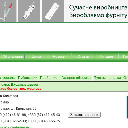
Объявления
Цены
Новости
Статьи
Каталог
Га
атериалы
Публикации
Прайс-лист
Галерея объектов
Пункты продажи
От
 окна, Входные двери
ась более трех месяцев
а Комфорт
томир
омир, ул. Киевская, 69
0 (412) 46-81-98, +380 (67) 411-45-43
0 (93) 132-52-33; +380 (50) 463-55-75
исать сообщение