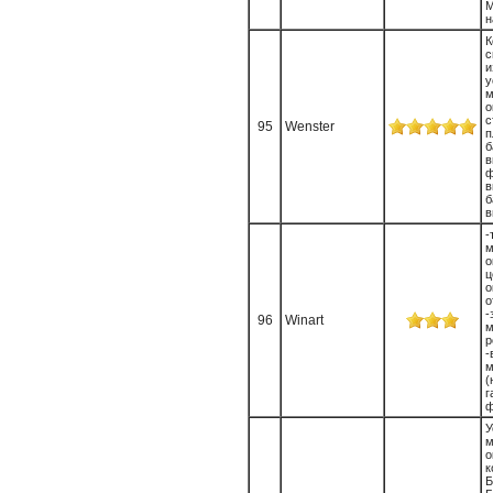
н
К
с
у
м
с
95
Wenster
п
б
ф
в
б
в
-
м
ц
о
о
-
96
Winart
м
-
м
(
г
ф
У
м
к
Б