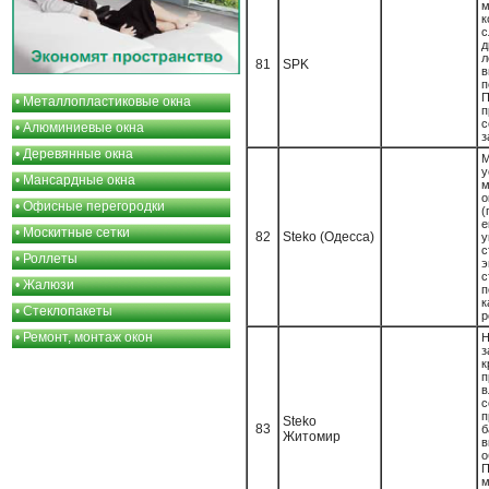
м
81
SPK
п
П
•
Металлопластиковые окна
п
с
•
Алюминиевые окна
з
•
Деревянные окна
у
•
Мансардные окна
м
о
•
Офисные перегородки
(
•
Москитные сетки
82
Steko (Одесса)
у
•
Роллеты
э
с
•
Жалюзи
п
к
•
Стеклопакеты
р
•
Ремонт, монтаж окон
Н
з
к
п
в
с
п
Steko
83
Житомир
в
о
П
м