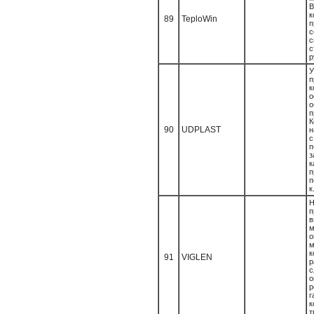
В
89
TeploWin
п
с
с
р
У
п
п
К
90
UDPLAST
н
с
п
з
п
п
к.
п
в
м
о
м
91
VIGLEN
с
о
р
к
т