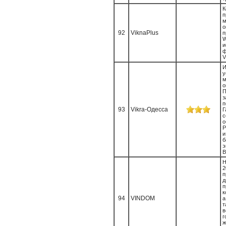
К
п
м
о
92
ViknaPlus
и
V
у
м
П
з
93
Vikra-Одесса
с
о
Р
и
б
э
В
Н
п
д
п
к
94
VINDOM
а
т
в
г
ж