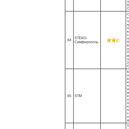
з
6
О
к
п
в
с
STEKO-
п
84
Симферополь
в
о
П
м
з
2
О
о
н
и
85
STM
о
к
п
с
о
м