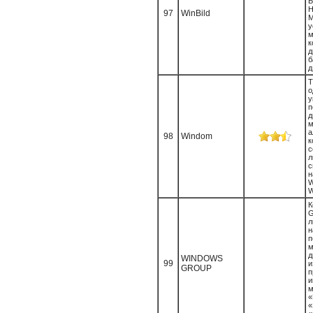
Б
Н
97
WinBild
у
м
к
д
б
д
Т
о
у
п
д
м
а
98
Windom
с
л
н
W
W
л
н
м
WINDOWS
99
и
GROUP
м
«
«