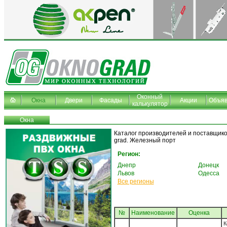
Оконный
Окна
Двери
Фасады
Акции
Объяв
калькулятор
Окна
Каталог производителей и поставщико
grad. Железный порт
Регион:
Днепр
Донецк
Львов
Одесса
Все регионы
№
Наименование
Oценка
К