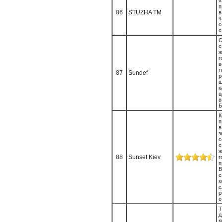
«
п
86
STUZHA TM
ч
с
с
С
с
ж
г
в
т
87
Sundef
р
к
ц
в
Б
К
п
в
с
с
ж
88
Sunset Kiev
г
п
В
к
с
р
с
д
к