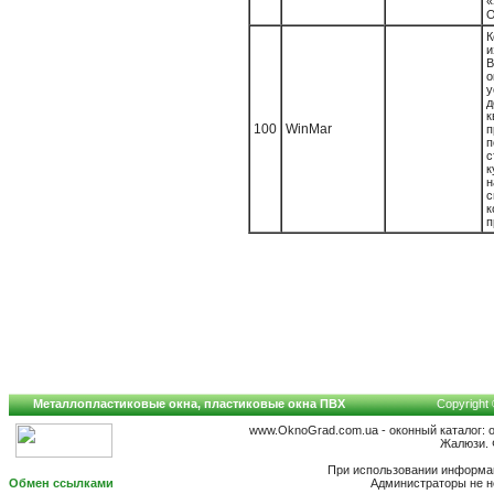
«
О
К
В
о
у
к
100
WinMar
п
к
с
п
Металлопластиковые окна, пластиковые окна ПВХ
Copyright 
www.OknoGrad.com.ua - оконный каталог: 
Жалюзи. 
При использовании информац
Обмен ссылками
Администраторы не н