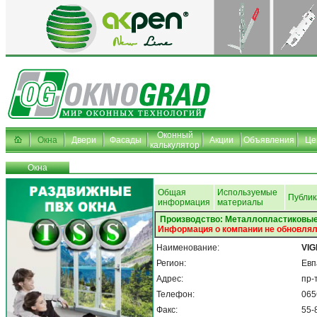
Оконный
Окна
Двери
Фасады
Акции
Объявления
Це
калькулятор
Окна
Общая
Используемые
Публик
информация
материалы
Производство: Металлопластиковые
Информация о компании не обновлял
Наименование:
VIG
Регион:
Евп
Адрес:
пр-
Телефон:
065
Факс:
55-