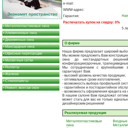
e-mail:
WWW-адрес:
Нап
Гарантия:
Распечатать купон на скидку: 0%
•
Металлопластиковые окна
5 л
•
Алюминиевые окна
•
Деревянные окна
О фирме
•
Мансардные окна
Наша фирма предлагает широкий выбор
•
Офисные перегородки
Мы можем предложить Вам конструкции 
окна до нестандартных решен
•
Москитные сетки
конфигурации(арочные, трапецивидные,
•
Роллеты
Мы сотрудничаем с крупнейшими з
гарантирует Вам:
•
Жалюзи
- высокий уровень качества продукции;
- оптимальные сроки изготовления;
•
Стеклопакеты
- возможность выбора профильной сис
- гарантийное и постгарантийное обсл
•
Ремонт, монтаж окон
- возможность оформления кредита на 
В нашем салоне Вам предложат оптима
может стать для вас не только идеальн
дизайнерским решением!
Реализуемая продукция
Металлопластиковые
Входные
окна
Металли