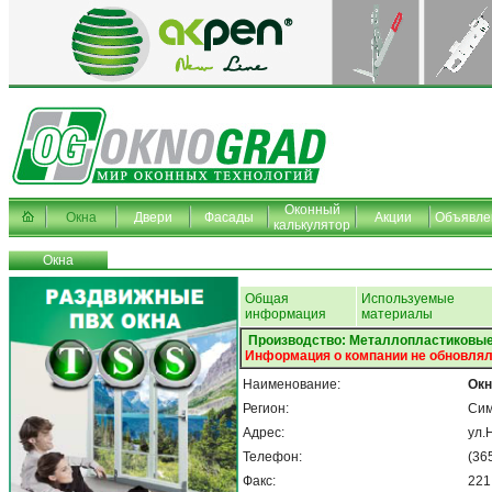
Оконный
Окна
Двери
Фасады
Акции
Объявле
калькулятор
Окна
Общая
Используемые
информация
материалы
Производство: Металлопластиковые 
Информация о компании не обновлял
Наименование:
Окн
Регион:
Си
Адрес:
ул.
Телефон:
(36
Факс:
221