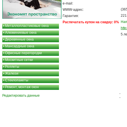
e-mail:
(36
WWW-адрес:
221
Гарантия:
Нап
Распечатать купон на скидку: 0%
•
Металлопластиковые окна
htt
•
Алюминиевые окна
5 л
•
Деревянные окна
•
Мансардные окна
•
Офисные перегородки
•
Москитные сетки
•
Роллеты
•
Жалюзи
•
Стеклопакеты
•
Ремонт, монтаж окон
-
Редактировать данные
-