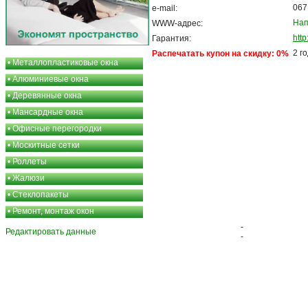
067
e-mail:
Нап
WWW-адрес:
htt
Гарантия:
2 г
Распечатать купон на скидку: 0%
•
Металлопластиковые окна
•
Алюминиевые окна
•
Деревянные окна
•
Мансардные окна
•
Офисные перегородки
•
Москитные сетки
•
Роллеты
•
Жалюзи
•
Стеклопакеты
•
Ремонт, монтаж окон
-
Редактировать данные
-