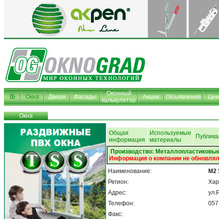
Оконный
Окна
Двери
Фасады
Акции
Объявления
Це
калькулятор
Окна
Общая
Используемые
Публика
информация
материалы
Производство: Металлопластиковые
Информация о компании не обновлял
Наименование:
M2 
Регион:
Хар
Адрес:
ул.
Телефон:
057
Факс: