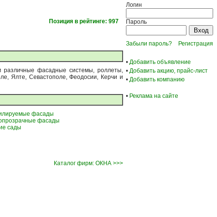
Логин
Позиция в рейтинге: 997
Пароль
Забыли пароль?
Регистрация
•
Добавить объявление
м различные фасадные системы, роллеты,
•
Добавить акцию, прайс-лист
е, Ялте, Севастополе, Феодосии, Керчи и
•
Добавить компанию
•
Реклама на сайте
илируемые фасады
опрозрачные фасады
ие сады
Каталог фирм: ОКНА >>>