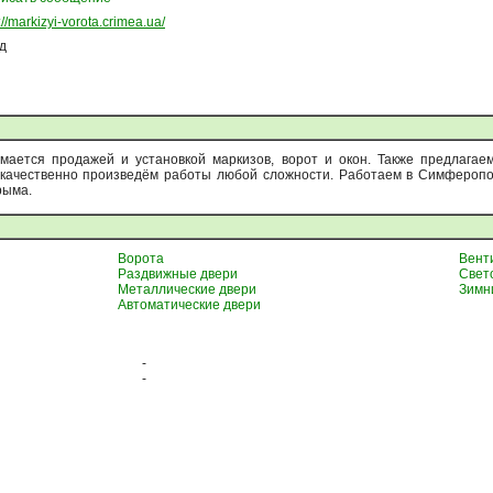
://markizyi-vorota.crimea.ua/
од
ается продажей и установкой маркизов, ворот и окон. Также предлагае
качественно произведём работы любой сложности. Работаем в Симферопол
рыма.
Ворота
Вент
Раздвижные двери
Свет
Металлические двери
Зимн
Автоматические двери
-
-