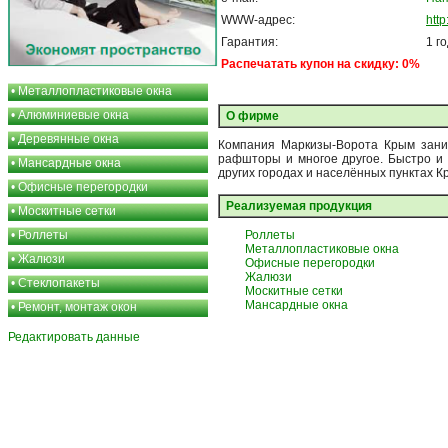
WWW-адрес:
http
Гарантия:
1 г
Распечатать купон на скидку: 0%
•
Металлопластиковые окна
•
Алюминиевые окна
О фирме
•
Деревянные окна
Компания Маркизы-Ворота Крым заним
рафшторы и многое другое. Быстро и 
•
Мансардные окна
других городах и населённых пунктах К
•
Офисные перегородки
Реализуемая продукция
•
Москитные сетки
•
Роллеты
Роллеты
Металлопластиковые окна
•
Жалюзи
Офисные перегородки
Жалюзи
•
Стеклопакеты
Москитные сетки
Мансардные окна
•
Ремонт, монтаж окон
Редактировать данные