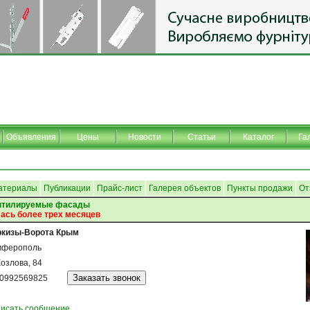
Объявления
Цены
Новости
Статьи
Каталог
Га
атериалы
Публикации
Прайс-лист
Галерея объектов
Пункты продажи
От
ентилируемые фасады
ась более трех месяцев
кизы-Ворота Крым
мферополь
Козлова, 84
0992569825
исать сообщение