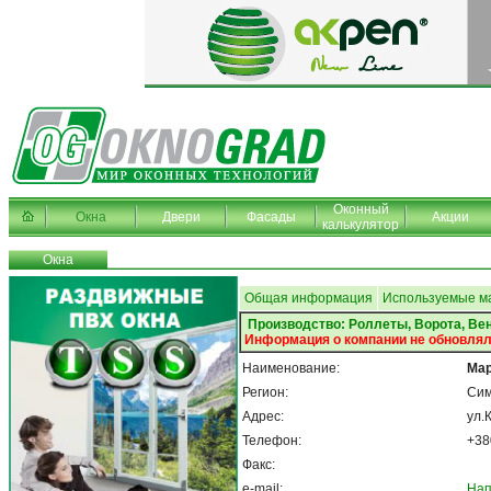
Оконный
Окна
Двери
Фасады
Акции
калькулятор
Окна
Общая информация
Используемые м
Производство: Роллеты, Ворота, В
Информация о компании не обновлял
Наименование:
Мар
Регион:
Си
Адрес:
ул.
Телефон:
+38
Факс:
e-mail:
Нап