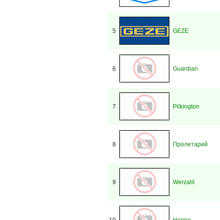
5
GEZE
6
Guardian
7
Pilkington
8
Пролетарий
9
Werzalit