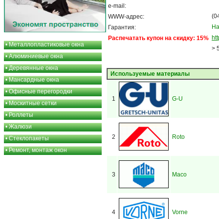
e-mail:
(0
WWW-адрес:
На
Гарантия:
ht
Распечатать купон на скидку: 15%
•
Металлопластиковые окна
> 
•
Алюминиевые окна
•
Деревянные окна
Используемые материалы
•
Мансардные окна
•
Офисные перегородки
1
G-U
•
Москитные сетки
•
Роллеты
•
Жалюзи
2
Roto
•
Стеклопакеты
•
Ремонт, монтаж окон
3
Maco
4
Vorne