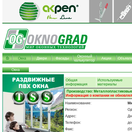
Оконный
Окна
Двери
Фасады
Акции
Объявл
калькулятор
Окна
Общая
Используемые
информация
материалы
Производство: Металлопластиковые
Информация о компании не обновлял
Наименование:
Ми
Регион:
Од
Адрес:
Дн
Телефон:
до
Факс:
(0