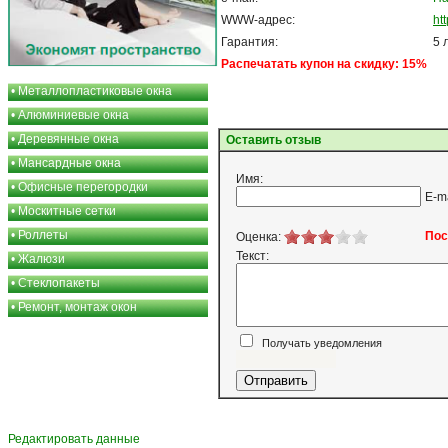
WWW-адрес:
ht
Гарантия:
5 
Распечатать купон на скидку: 15%
•
Металлопластиковые окна
•
Алюминиевые окна
•
Деревянные окна
Оставить отзыв
•
Мансардные окна
Имя:
•
Офисные перегородки
E-m
•
Москитные сетки
•
Роллеты
Пос
Оценка:
Текст:
•
Жалюзи
•
Стеклопакеты
•
Ремонт, монтаж окон
Получать уведомления
Я согласен
Редактировать данные