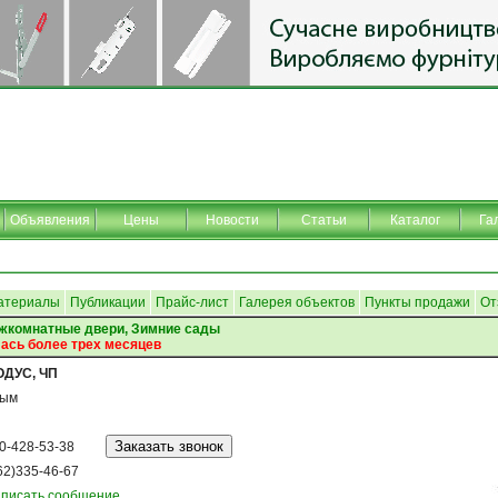
Объявления
Цены
Новости
Статьи
Каталог
Га
атериалы
Публикации
Прайс-лист
Галерея объектов
Пункты продажи
От
ежкомнатные двери, Зимние сады
ась более трех месяцев
ДУС, ЧП
рым
0-428-53-38
62)335-46-67
писать сообщение