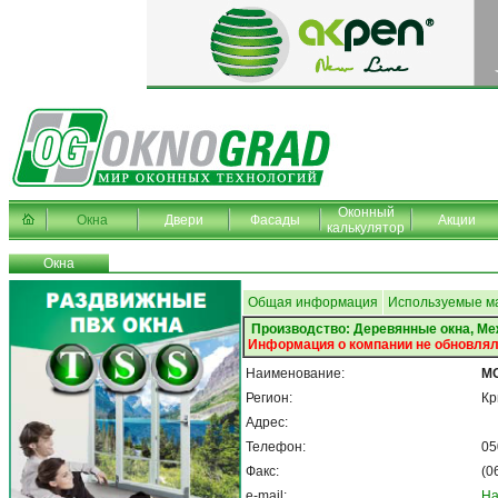
Оконный
Окна
Двери
Фасады
Акции
калькулятор
Окна
Общая информация
Используемые м
Производство: Деревянные окна, М
Информация о компании не обновлял
Наименование:
МО
Регион:
К
Адрес:
Телефон:
05
Факс:
(0
e-mail:
На