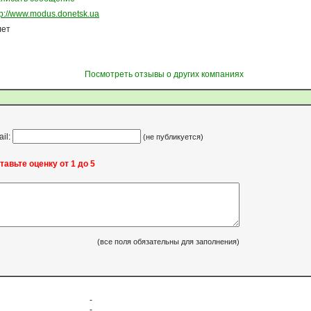
tp://www.modus.donetsk.ua
лет
Посмотреть отзывы о других компаниях
ail:
(не публикуется)
тавьте оценку от 1 до 5
(все поля обязательны для заполнения)
-
-