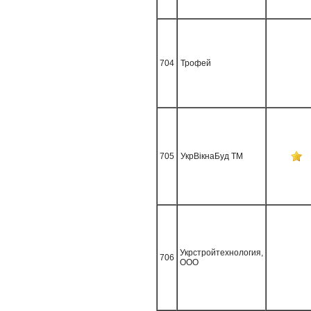
704
Трофей
705
УкрВікнаБуд ТМ
Укрстройтехнология,
706
ООО