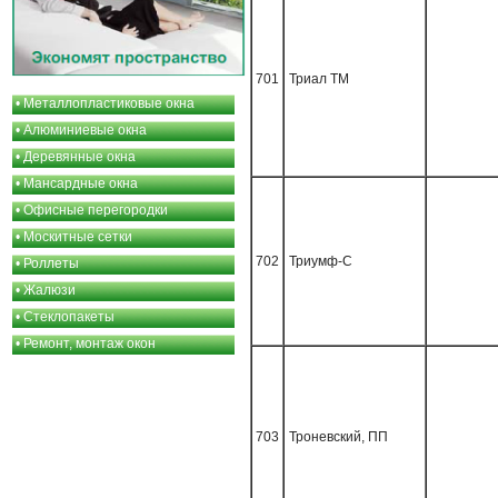
701
Триал ТМ
•
Металлопластиковые окна
•
Алюминиевые окна
•
Деревянные окна
•
Мансардные окна
•
Офисные перегородки
•
Москитные сетки
702
Триумф-C
•
Роллеты
•
Жалюзи
•
Стеклопакеты
•
Ремонт, монтаж окон
703
Троневский, ПП