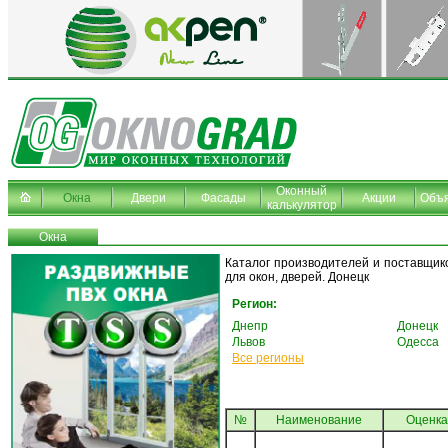
Оконный
Окна
Двери
Фасады
Акции
Объ
калькулятор
Окна
Каталог производителей и поставщико
для окон, дверей. Донецк
Регион:
Днепр
Донецк
Львов
Одесса
Все регионы
№
Наименование
Oценка