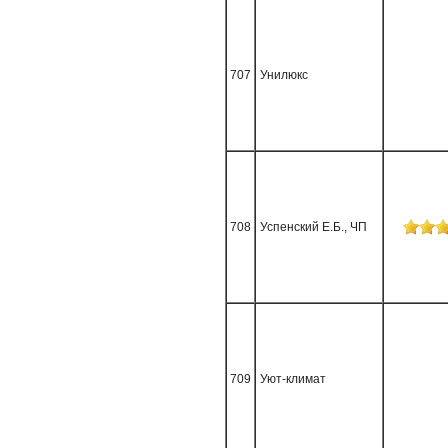
707
Унилюкс
708
Успенский Е.Б., ЧП
709
Уют-климат