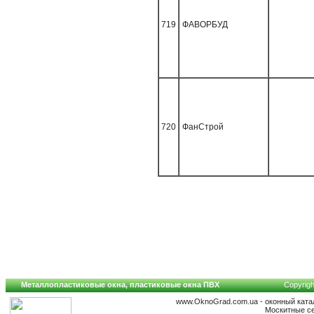
719
ФАВОРБУД
720
ФанСтрой
Металлопластиковые окна, пластиковые окна ПВХ
Copyrigh
www.OknoGrad.com.ua - оконный ката
Москитные се