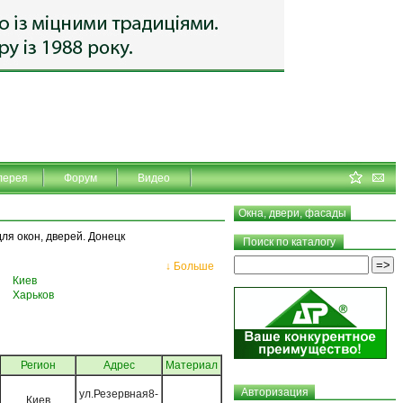
лерея
Форум
Видео
Окна, двери, фасады
ля окон, дверей. Донецк
Поиск по каталогу
↓ Больше
Киев
Харьков
Регион
Адрес
Материал
Авторизация
ул.Резервная8-
Киев