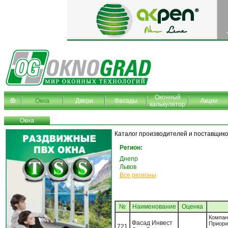
Оконный
Окна
Двери
Фасады
Акции
калькулятор
Окна
Каталог производителей и поставщиков
Регион:
Днепр
Львов
Все регионы
№
Наименование
Oценка
Компа
Фасад Инвест
Приор
721