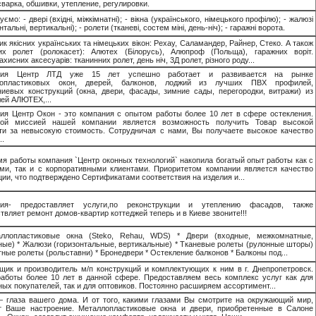
сварка, обшивки, утепление, регулировки.
ємо: - двері (вхідні, міжкімнатні); - вікна (українського, німецького профілю); - жалюзі
нтальні, вертикальні); - ролети (тканеві, состем міні, день-ніч); - гаражні ворота.
к якісних українських та німецьких вікон: Рехау, Саламандер, Райнер, Стеко. А також
их ролет (ролокасет): Алютех (Білорусь), Алюпроф (Польща), гаражних воріт.
хисних аксесуарів: тканинних ролет, день ніч, 3Д ролет, різного роду...
ния Центр ЛТД уже 15 лет успешно работает и развивается на рынке
лопластиковых окон, дверей, балконов, лоджий из лучших ПВХ профилей,
иевых конструкций (окна, двери, фасады, зимние сады, перегородки, витражи) из
ей АЛЮТЕХ,...
ия Центр Окон - это компания с опытом работы более 10 лет в сфере остекления.
вой миссией нашей компании является возможность получить Товар высокой
ти за невысокую стоимость. Сотрудничая с нами, Вы получаете высокое качество
..
мя работы компания `Центр оконных технологий` накопила богатый опыт работы как с
ми, так и с корпоративными клиентами. Приоритетом компании является качество
ции, что подтверждено Сертификатами соответствия на изделия и...
ния- предоставляет услуги,по реконструкции и утеплению фасадов, также
твляет ремонт домов-квартир коттеджей теперь и в Киеве звоните!!!
ллопластиковые окна (Steko, Rehau, WDS) * Двери (входные, межкомнатные,
ные) * Жалюзи (горизонтальные, вертикальные) * Тканевые ролеты (рулонные шторы)
тные ролеты (рольставни) * Бронедвери * Остекление балконов * Балконы под...
щик и производитель м/п конструкций и комплектующих к ним в г. Днепропетровск.
аботы более 10 лет в данной сфере. Предоставляем весь комплекс услуг как для
ных покупателей, так и для оптовиков. Постоянно расширяем ассортимент...
 глаза вашего дома. И от того, какими глазами Вы смотрите на окружающий мир,
т Ваше настроение. Металлопластиковые окна и двери, приобретенные в Салоне