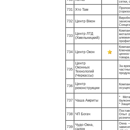
сетки, 
Пропону
731
Хто Там
(горизо
Виробни
732
Центр Вікон
захисн
Сонцеза
Компа
Центр ЛТД
метал
733
(Хмельницкий)
алюмин
профил
Компан
Ключе
734
Центр Окон
ценнос
товара.
Центр
За вре
Оконных
735
частны
Технологий
продук
(Черкассы)
Центр
Компа
736
реконструкции
осущес
* Мета
737
Чаша Амриты
балкон
* Защи
Постав
738
ЧП Богач
Опыт р
рознич
Окна —
Чудо-Окна,
739
зависи
салон