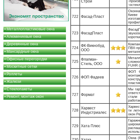
Строй
-прои
-остекл
Оконна
Киеве
722
Фасад-Пласт
изгота
профили
•
Металлопластиковые окна
ФасадП
723
ФасадПласт
звукоі
•
Алюминиевые окна
коротки
•
Деревянные окна
Компан
ФК-Викнобуд,
724
ПВХ-пр
ООО
•
Мансардные окна
металл
Металл
•
Офисные перегородки
Флагман-
725
сложно
Стиль, ООО
FUHR (
•
Москитные сетки
ФОП Ф
•
Роллеты
монтаж
726
ФОП Фадеев
конст
•
Жалюзи
пластик
•
Стеклопакеты
Мы гар
ответс
727
Формат
•
Ремонт, монтаж окон
стали
работае
Харвес
Харвест
728
ти лет
Индустриалес
окон Р
Гаражн
широки
729
Хата Плюс
распа
использ
Окна (
730
Хатка