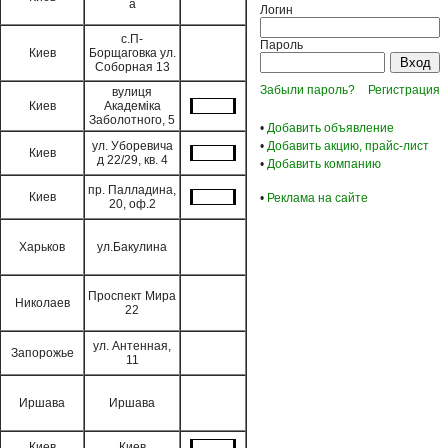
а
Логин
с.П-
Пароль
Киев
Борщаговка ул.
Соборная 13
Забыли пароль?
Регистрация
вулиця
Киев
Академіка
Заболотного, 5
•
Добавить объявление
ул. Уборевича
•
Добавить акцию, прайс-лист
Киев
д 22/29, кв. 4
•
Добавить компанию
пр. Палладина,
Киев
•
Реклама на сайте
20, оф.2
Харьков
ул.Бакулина
Проспект Мира
Николаев
22
ул. Антенная,
Запорожье
11
Иршава
Иршава
Киев
Киев