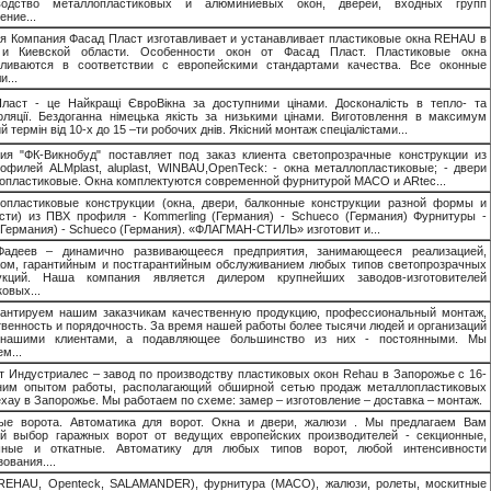
зводство металлопластиковых и алюминиевых окон, дверей, входных групп
ение...
я Компания Фасад Пласт изготавливает и устанавливает пластиковые окна REHAU в
 и Киевской области. Особенности окон от Фасад Пласт. Пластиковые окна
вливаются в соответствии с европейскими стандартами качества. Все оконные
...
ласт - це Найкращі ЄвроВікна за доступними цінами. Досконалість в тепло- та
золяції. Бездоганна німецька якість за низькими цінами. Виготовлення в максимум
й термін від 10-х до 15 –ти робочих днів. Якісний монтаж спеціалістами...
ия "ФК-Викнобуд" поставляет под заказ клиента светопрозрачные конструкции из
офилей ALMplast, aluplast, WINBAU,OpenTeck: - окна металлопластиковые; - двери
опластиковые. Окна комплектуются современной фурнитурой MACO и ARtec...
опластиковые конструкции (окна, двери, балконные конструкции разной формы и
сти) из ПВХ профиля - Kommerling (Германия) - Schueco (Германия) Фурнитуры -
Германия) - Schueco (Германия). «ФЛАГМАН-СТИЛЬ» изготовит и...
адеев – динамично развивающееся предприятия, занимающееся реализацией,
ом, гарантийным и постгарантийным обслуживанием любых типов светопрозрачных
рукций. Наша компания является дилером крупнейших заводов-изготовителей
овых...
антируем нашим заказчикам качественную продукцию, профессиональный монтаж,
твенность и порядочность. За время нашей работы более тысячи людей и организаций
 нашими клиентами, а подавляющее большинство из них - постоянными. Мы
м...
т Индустриалес – завод по производству пластиковых окон Rehau в Запорожье с 16-
ним опытом работы, располагающий обширной сетью продаж металлопластиковых
ехау в Запорожье. Мы работаем по схеме: замер – изготовление – доставка – монтаж.
ые ворота. Автоматика для ворот. Окна и двери, жалюзи . Мы предлагаем Вам
й выбор гаражных ворот от ведущих европейских производителей - секционные,
шные и откатные. Автоматику для любых типов ворот, любой интенсивности
ования....
REHAU, Openteck, SALAMANDER), фурнитура (MACO), жалюзи, ролеты, москитные