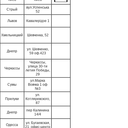
вул.Успенська
Стрый
52
Львов
Кавалерідзе 1
Хмельницкий
Шевченка, 52
ул. Шевченко,
Днепр
59 оф.423
Черкассы,
улица 30-ти
Черкассы
летия Победы,
29
ул.Марка
Сумы
Вовчка 1 оф
№3
ул.
Прилуки
Котляревского,
87
пер Калинина
Днепр
14/4
ул. Бугаевская,
Одесса
21, офис-центр