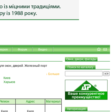
лерея
Форум
Видео
Окна, двери, фасады
для окон, дверей. Железный порт
Поиск по каталогу
↓ Больше
Киев
Харьков
Регион
Адрес
Материал
Авторизация
Киев
Киев