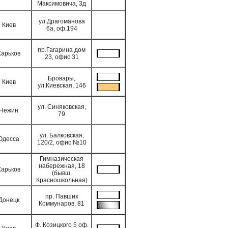
Максимовича, 3д
ул.Драгоманова
Киев
6а, оф.194
пр.Гагарина дом
Харьков
23, офис 31
Бровары,
Киев
ул.Киевская, 146
ул. Синяковская,
Нежин
79
ул. Балковская,
Одесса
120/2, офис №10
Гимназическая
набережная, 18
Харьков
(бывш.
Красношкольная)
пр. Павших
Донецк
Коммунаров, 81
Ф. Козицкого 5 оф.