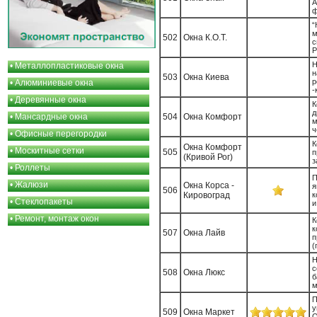
A
ф
“
м
502
Окна К.О.Т.
с
P
Н
•
Металлопластиковые окна
н
503
Окна Киева
р
•
Алюминиевые окна
-
•
Деревянные окна
К
д
•
Мансардные окна
504
Окна Комфорт
м
ч
•
Офисные перегородки
Окна Комфорт
•
Москитные сетки
505
п
(Кривой Рог)
з
•
Роллеты
П
•
Жалюзи
Окна Корса -
я
506
Кировоград
к
•
Стеклопакеты
и
•
Ремонт, монтаж окон
К
к
507
Окна Лайв
п
(
Н
с
508
Окна Люкс
б
м
П
у
509
Окна Маркет
О