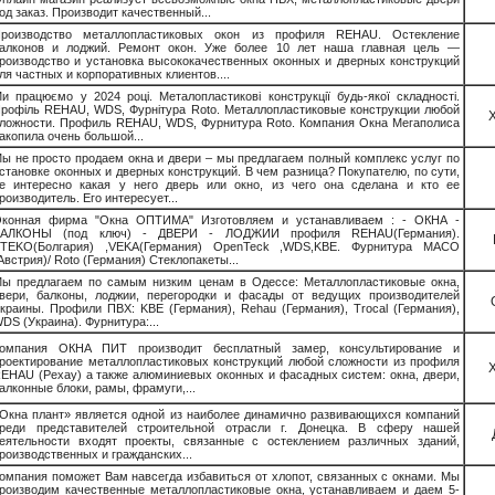
од заказ. Производит качественный...
роизводство металлопластиковых окон из профиля REHAU. Остекление
алконов и лоджий. Ремонт окон. Уже более 10 лет наша главная цель —
роизводство и установка высококачественных оконных и дверных конструкций
ля частных и корпоративных клиентов....
и працюємо у 2024 році. Металопластикові конструкції будь-якої складності.
рофіль REHAU, WDS, Фурнітура Roto. Металлопластиковые конструкции любой
ложности. Профиль REHAU, WDS, Фурнитура Roto. Компания Окна Мегаполиса
акопила очень большой...
ы не просто продаем окна и двери – мы предлагаем полный комплекс услуг по
становке оконных и дверных конструкций. В чем разница? Покупателю, по сути,
е интересно какая у него дверь или окно, из чего она сделана и кто ее
роизводитель. Его интересует...
конная фирма "Окна ОПТИМА" Изготовляем и устанавливаем : - ОКНА -
БАЛКОНЫ (под ключ) - ДВЕРИ - ЛОДЖИИ профиля REHAU(Германия).
TEKO(Болгария) ,VEKA(Германия) OpenTeck ,WDS,KBE. Фурнитура MACO
Австрия)/ Roto (Германия) Стеклопакеты...
ы предлагаем по самым низким ценам в Одессе: Металлопластиковые окна,
вери, балконы, лоджии, перегородки и фасады от ведущих производителей
краины. Профили ПВХ: KBE (Германия), Rehau (Германия), Trocal (Германия),
DS (Украина). Фурнитура:...
омпания ОКНА ПИТ производит бесплатный замер, консультирование и
роектирование металлопластиковых конструкций любой сложности из профиля
EHAU (Рехау) а также алюминиевых оконных и фасадных систем: окна, двери,
алконные блоки, рамы, фрамуги,...
Окна плант» является одной из наиболее динамично развивающихся компаний
реди представителей строительной отрасли г. Донецка. В сферу нашей
еятельности входят проекты, связанные с остеклением различных зданий,
роизводственных и гражданских...
омпания поможет Вам навсегда избавиться от хлопот, связанных с окнами. Мы
роизводим качественные металлопластиковые окна, устанавливаем и даем 5-