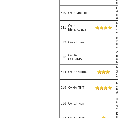
п
П
б
510
Окна Мастер
п
д
М
Окна
П
511
Мегаполиса
с
н
М
у
512
Окна Нова
н
п
О
ОКНА
513
ОПТИМА
S
(
М
д
514
Окна Основа
У
W
К
п
515
ОКНА ПИТ
R
б
«
с
516
Окна Плант
д
п
К
п