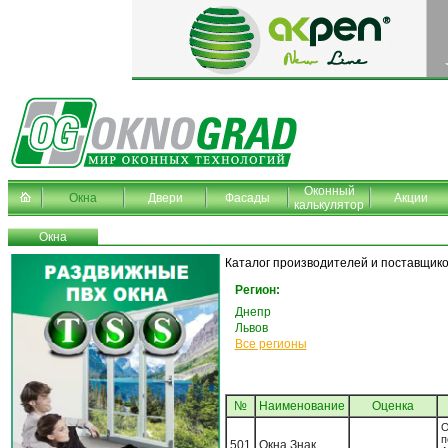
Оконный
Окна
Двери
Фасады
Акции
калькулятор
Окна
Каталог производителей и поставщико
Регион:
Днепр
Львов
Все регионы
№
Наименование
Oценка
О
п
501
Окна Знак