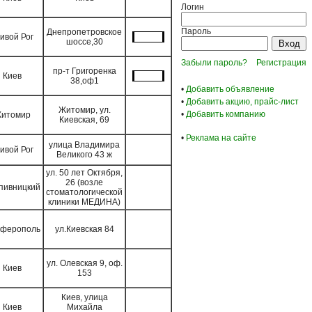
Логин
Пароль
Днепропетровское
ивой Рог
шоссе,30
Забыли пароль?
Регистрация
пр-т Григоренка
Киев
38,оф1
•
Добавить объявление
•
Добавить акцию, прайс-лист
Житомир, ул.
•
Добавить компанию
итомир
Киевская, 69
•
Реклама на сайте
улица Владимира
ивой Рог
Великого 43 ж
ул. 50 лет Октября,
26 (возле
пивницкий
стоматологической
клиники МЕДИНА)
ферополь
ул.Киевская 84
ул. Олевская 9, оф.
Киев
153
Киев, улица
Киев
Михайла