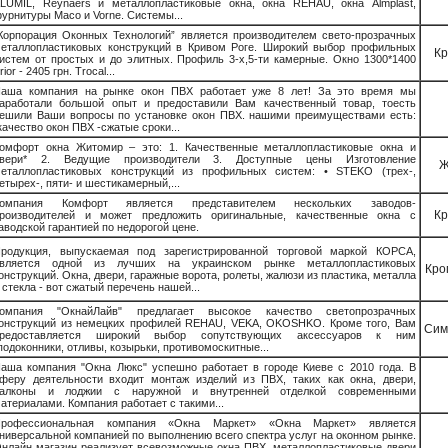
LUMIL, Reynaers и металлопластиковые окна, окна REHAU, окна Almplast,
урнитуры Maco и Vorne. Системы...
Корпорация Оконных Технологий” является производителем свето-прозрачных
еталлопластиковых конструкций в Кривом Роге. Широкий выбор профильных
Кр
истем от простых и до элитных. Профиль 3-х,5-ти камерные. Окно 1300*1400
rior - 2405 грн. Trocal...
аша компания на рынке окон ПВХ работает уже 8 лет! За это время мы
аработали большой опыт и предоставили Вам качественный товар, тоесть
ешили Ваши вопросы по установке окон ПВХ. нашими преимуществами есть:
качество окон ПВХ -сжатые сроки...
омфорт окна Житомир – это: 1. Качественные металлопластиковые окна и
вери* 2. Ведущие производители 3. Доступные цены Изготовление
Ж
еталлопластиковых конструкций из профильных систем: • STEKO (трех-,
етырех-, пяти- и шестикамерный,...
Компания Комфорт является представителем нескольких заводов-
Кр
роизводителей и может предложить оригинальные, качественные окна с
аводской гарантией по недорогой цене.
родукция, выпускаемая под зарегистрированной торговой маркой КОРСА,
вляется одной из лучших на украинском рынке металлопластиковых
Кро
онструкций. Окна, двери, гаражные ворота, ролеты, жалюзи из пластика, металла
 стекла - вот сжатый перечень нашей...
омпания "ОкнайЛайв" предлагает высокое качество светопрозрачных
онструкций из немецких профилей REHAU, VEKA, OKOSHKO. Кроме того, Вам
Сим
редоставляется широкий выбор сопутствующих аксессуаров к ним
подоконники, отливы, козырьки, противомоскитные...
аша компания "Окна Люкс" успешно работает в городе Киеве с 2010 года. В
феру деятельности входит монтаж изделий из ПВХ, таких как окна, двери,
алконы и лоджии с наружной и внутренней отделкой современными
атериалами. Компания работает с такими...
рофессиональная компания «Окна Маркет» «Окна Маркет» является
ниверсальной компанией по выполнению всего спектра услуг на оконном рынке.
нлайн магазин реализует всевозможные окна ПВХ, металлопластиковые двери