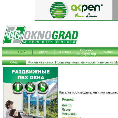
Оконный
Окна
Двери
Фасады
Акции
калькулятор
Окна
Москитные сетки. Производители: антимоскитные сетки. Мо
Каталог производителей и поставщико
Регион:
Днепр
Львов
Николаев