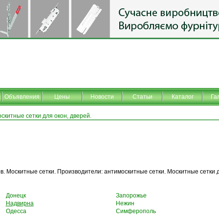
Объявления
Цены
Новости
Статьи
Каталог
Га
скитные сетки для окон, дверей.
в. Москитные сетки. Производители: антимоскитные сетки. Москитные сетки д
Донецк
Запорожье
Надвирна
Нежин
Одесса
Симферополь