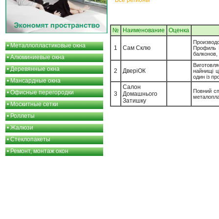
Все регионы
№
Наименование
Oценка
Производ
•
Металлопластиковые окна
1
Сам Склю
Профиль 
балконов,
•
Алюминиевые окна
Виготовля
•
Деревянные окна
2
ДверіОК
найнищі ц
один із пр
•
Мансардные окна
Салон
Повний спе
•
Офисные перегородки
3
Домашнього
металоплас
Затишку
•
Москитные сетки
•
Роллеты
•
Жалюзи
•
Стеклопакеты
•
Ремонт, монтаж окон