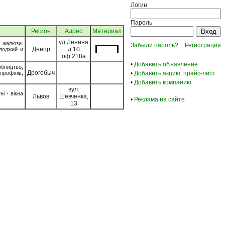
Логин
Пароль
Регион
Адрес
Материал
ул.Ленина
 жалюзи.
Забыли пароль?
Регистрация
Днепр
д.10
лоджий и
оф.218а
•
Добавить объявление
обництво,
Дрогобыч
профілів,
•
Добавить акцию, прайс-лист
•
Добавить компанию
вул.
і - вікна
Львов
Шевченка,
•
Реклама на сайте
13