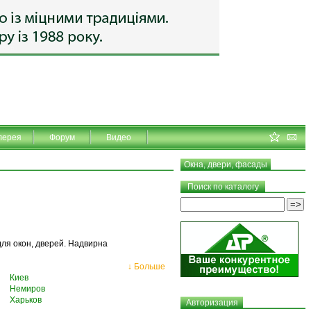
лерея
Форум
Видео
Окна, двери, фасады
Поиск по каталогу
ля окон, дверей. Надвирна
↓ Больше
Киев
Немиров
Харьков
Авторизация