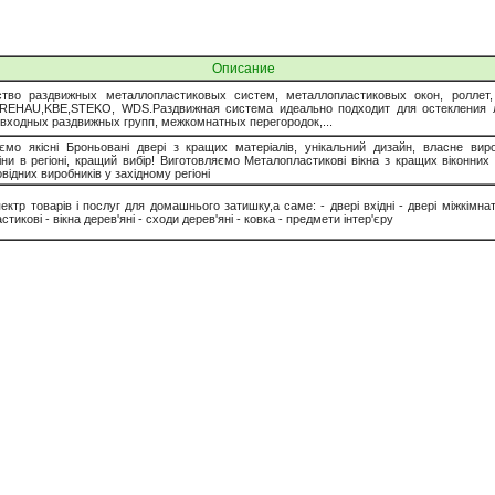
Описание
ство раздвижных металлопластиковых систем, металлопластиковых окон, роллет,
REHAU,KBE,STEKO, WDS.Раздвижная система идеально подходит для остекления 
 входных раздвижных групп, межкомнатных перегородок,...
ємо якісні Броньовані двері з кращих матеріалів, унікальний дизайн, власне вир
іни в регіоні, кращий вибір! Виготовляємо Металопластикові вікна з кращих віконних 
овідних виробників у західному регіоні
ктр товарів і послуг для домашнього затишку,а саме: - двері вхідні - двері міжкімнатн
тикові - вікна дерев'яні - сходи дерев'яні - ковка - предмети інтер'єру