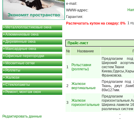
e-mail:
Нап
WWW-адрес:
Гарантия:
1 г
Распечатать купон на скидку: 0%
•
Металлопластиковые окна
•
Алюминиевые окна
•
Деревянные окна
Прайс-лист
•
Мансардные окна
№
Название
•
Офисные перегородки
Предлагаем по
Широкий асорти
•
Москитные сетки
Рольставни
1
систем.Тка
(роллеты)
•
Роллеты
Киева,Одесы,Харь
Франковска.
•
Жалюзи
Предлагаем под 
Жалюзи
•
Стеклопакеты
2
Ткань, джут ,бам
вертикальные
89и127мм.
•
Ремонт, монтаж окон
Предлагаем
Жалюзи
горизонтальные.
3
горизонтальные
Ширина ламели 16
различных систем
-
Редактировать данные
-