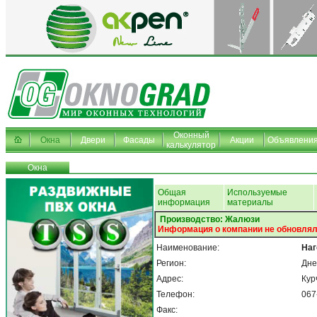
Оконный
Окна
Двери
Фасады
Акции
Объявлени
калькулятор
Окна
Общая
Используемые
информация
материалы
Производство: Жалюзи
Информация о компании не обновлял
Наименование:
Наг
Регион:
Дне
Адрес:
Кур
Телефон:
067
Факс: