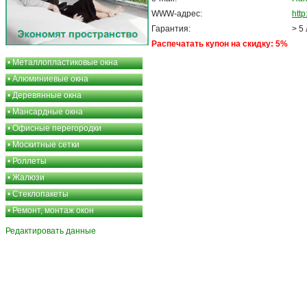
WWW-адрес:
http
Гарантия:
> 5
Распечатать купон на скидку: 5%
•
Металлопластиковые окна
•
Алюминиевые окна
•
Деревянные окна
•
Мансардные окна
•
Офисные перегородки
•
Москитные сетки
•
Роллеты
•
Жалюзи
•
Стеклопакеты
•
Ремонт, монтаж окон
Редактировать данные