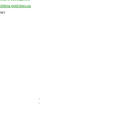
://okna-gold.kiev.ua
 лет
-
-