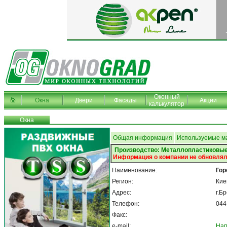
Оконный
Окна
Двери
Фасады
Акции
калькулятор
Окна
Общая информация
Используемые м
Производство: Металлопластиковые
Информация о компании не обновлял
Наименование:
Гор
Регион:
Кие
Адрес:
г.Б
Телефон:
044
Факс:
e-mail:
Нап