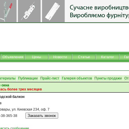
Объявления
Цены
Новости
Статьи
Каталог
Га
атериалы
Публикации
Прайс-лист
Галерея объектов
Пункты продажи
От
 окна
ась более трех месяцев
одской балкон
в
ровары, ул. Киевская 234, оф. 7
-38-365-38
исать сообщение