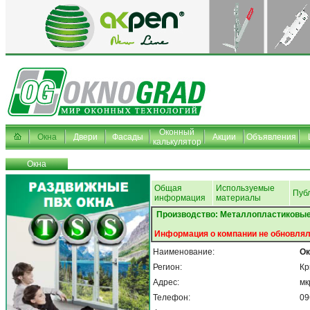
Оконный
Окна
Двери
Фасады
Акции
Объявления
калькулятор
Окна
Общая
Используемые
Пуб
информация
материалы
Производство: Металлопластиковые
Информация о компании не обновлял
Наименование:
Ок
Регион:
Кр
Адрес:
мк
Телефон:
09