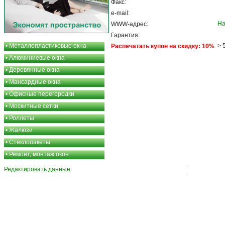
Факс:
e-mail:
На
WWW-адрес:
Гарантия:
•
Металлопластиковые окна
> 
Распечатать купон на скидку: 10%
•
Алюминиевые окна
•
Деревянные окна
•
Мансардные окна
•
Офисные перегородки
•
Москитные сетки
•
Роллеты
•
Жалюзи
•
Стеклопакеты
•
Ремонт, монтаж окон
-
Редактировать данные
-