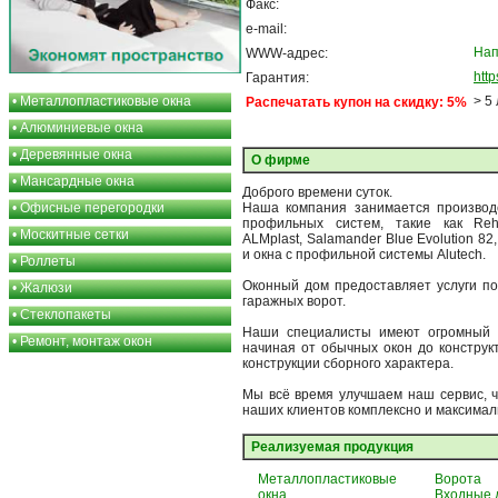
Факс:
e-mail:
Нап
WWW-адрес:
http
Гарантия:
•
Металлопластиковые окна
> 5
Распечатать купон на скидку: 5%
•
Алюминиевые окна
•
Деревянные окна
О фирме
•
Мансардные окна
Доброго времени суток.
•
Офисные перегородки
Наша компания занимается производ
профильных систем, такие как Reha
•
Москитные сетки
ALMplast, Salamander Blue Evolution 8
и окна с профильной системы Alutech.
•
Роллеты
Оконный дом предоставляет услуги по
•
Жалюзи
гаражных ворот.
•
Стеклопакеты
Наши специалисты имеют огромный о
•
Ремонт, монтаж окон
начиная от обычных окон до конструк
конструкции сборного характера.
Мы всё время улучшаем наш сервис, ч
наших клиентов комплексно и максимал
Реализуемая продукция
Металлопластиковые
Ворота
окна
Входные 