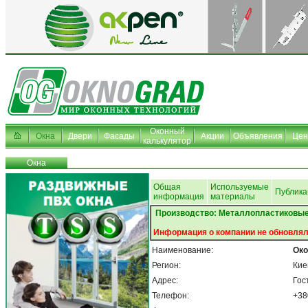
Оконный
Окна
Двери
Фасады
Акции
Объявления
Це
калькулятор
Окна
Общая
Используемые
Публика
информация
материалы
Производство: Металлопластиковые 
Информация о компании не обновлял
Наименование:
Око
Регион:
Кие
Адрес:
Гос
Телефон:
+38