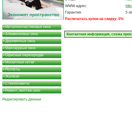
WWW-адрес:
http
Гарантия:
5 л
Распечатать купон на скидку: 0%
•
Металлопластиковые окна
•
Алюминиевые окна
Контактная информация, схема прое
•
Деревянные окна
•
Мансардные окна
•
Офисные перегородки
•
Москитные сетки
•
Роллеты
•
Жалюзи
•
Стеклопакеты
•
Ремонт, монтаж окон
Редактировать данные