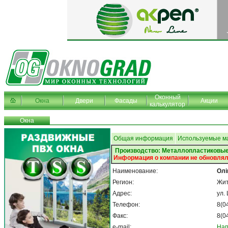
Оконный
Окна
Двери
Фасады
Акции
калькулятор
Окна
Общая информация
Используемые м
Производство: Металлопластиковые
Информация о компании не обновлял
Наименование:
Олі
Регион:
Жи
Адрес:
ул.
Телефон:
8(0
Факс:
8(0
e-mail:
Нап