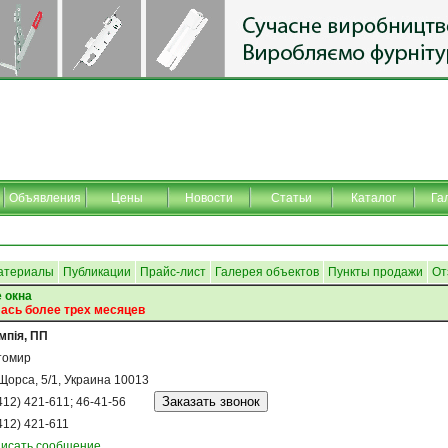
Объявления
Цены
Новости
Статьи
Каталог
Га
атериалы
Публикации
Прайс-лист
Галерея объектов
Пункты продажи
От
 окна
ась более трех месяцев
мпія, ПП
томир
 Щорса, 5/1, Украина 10013
412) 421-611; 46-41-56
412) 421-611
исать сообщение