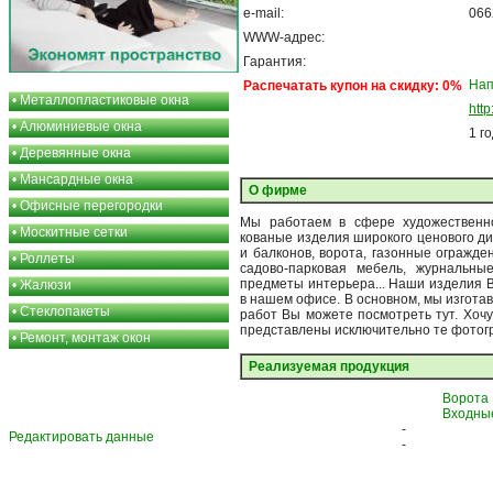
e-mail:
066
WWW-адрес:
Гарантия:
Нап
Распечатать купон на скидку: 0%
•
Металлопластиковые окна
http
•
Алюминиевые окна
1 г
•
Деревянные окна
•
Мансардные окна
О фирме
•
Офисные перегородки
Мы работаем в сфере художественно
•
Москитные сетки
кованые изделия широкого ценового ди
и балконов, ворота, газонные огражден
•
Роллеты
садово-парковая мебель, журнальны
предметы интерьера... Наши изделия 
•
Жалюзи
в нашем офисе. В основном, мы изгота
•
Стеклопакеты
работ Вы можете посмотреть тут. Хочу
представлены исключительно те фотог
•
Ремонт, монтаж окон
Реализуемая продукция
Ворота
Входны
-
Редактировать данные
-