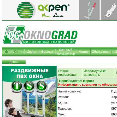
Оконный
Окна
Двери
Фасады
Акции
Объявления
Ц
калькулятор
Двери
Общая
Используемые
информация
материалы
Производство: Ворота
Информация о компании не обновлял
Наименование:
Пiд
Регион:
Хар
Адрес:
ул.
Телефон:
097
Факс:
063