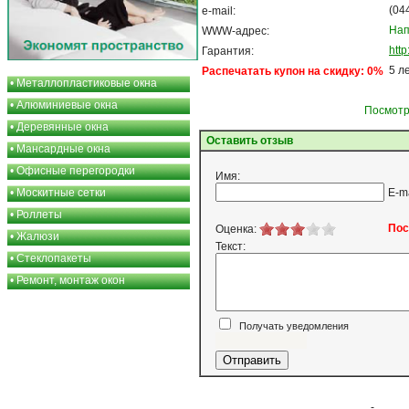
(04
e-mail:
Нап
WWW-адрес:
htt
Гарантия:
5 л
Распечатать купон на скидку: 0%
•
Металлопластиковые окна
•
Алюминиевые окна
Посмотр
•
Деревянные окна
Оставить отзыв
•
Мансардные окна
•
Офисные перегородки
Имя:
•
Москитные сетки
E-m
•
Роллеты
Пос
Оценка:
•
Жалюзи
Текст:
•
Стеклопакеты
•
Ремонт, монтаж окон
Получать уведомления
Я согласен
-