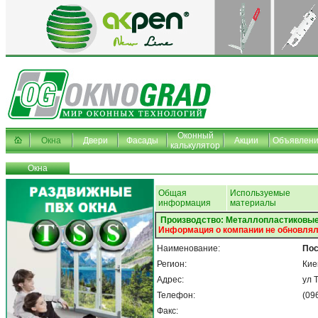
Оконный
Окна
Двери
Фасады
Акции
Объявлен
калькулятор
Окна
Общая
Используемые
информация
материалы
Производство: Металлопластиковые
Информация о компании не обновлял
Наименование:
Пос
Регион:
Кие
Адрес:
ул 
Телефон:
(09
Факс: