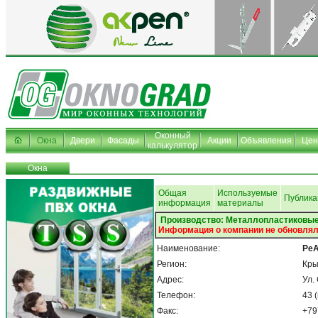
Оконный
Окна
Двери
Фасады
Акции
Объявления
Це
калькулятор
Окна
Общая
Используемые
Публика
информация
материалы
Производство: Металлопластиковые
Информация о компании не обновлял
Наименование:
РеА
Регион:
Кр
Адрес:
Ул.
Телефон:
43 
Факс:
+79