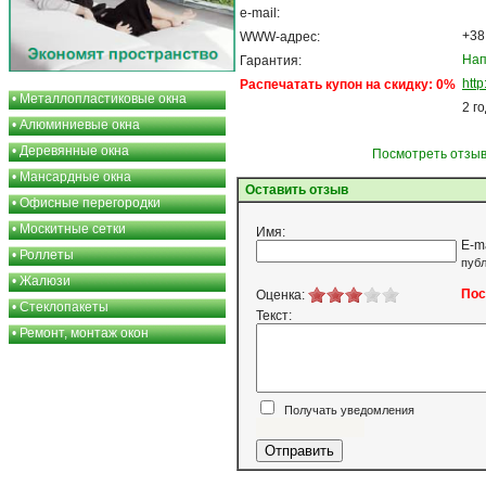
e-mail:
+38
WWW-адрес:
Нап
Гарантия:
http
Распечатать купон на скидку: 0%
•
Металлопластиковые окна
2 г
•
Алюминиевые окна
•
Деревянные окна
Посмотреть отзыв
•
Мансардные окна
Оставить отзыв
•
Офисные перегородки
•
Москитные сетки
Имя:
E-m
•
Роллеты
публ
•
Жалюзи
Пос
Оценка:
•
Стеклопакеты
Текст:
•
Ремонт, монтаж окон
Получать уведомления
Я согласен