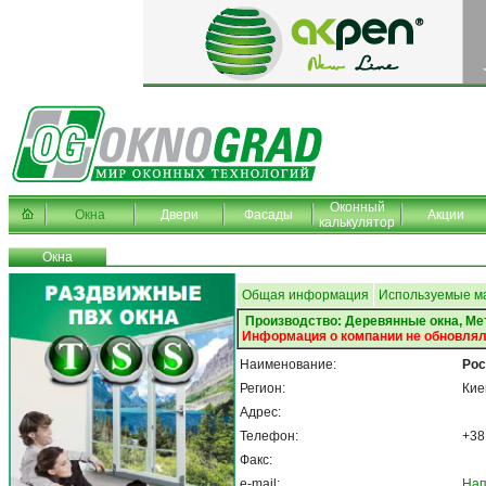
Оконный
Окна
Двери
Фасады
Акции
калькулятор
Окна
Общая информация
Используемые м
Производство: Деревянные окна, Ме
Информация о компании не обновлял
Наименование:
Рос
Регион:
Кие
Адрес:
Телефон:
+38
Факс:
e-mail:
Нап