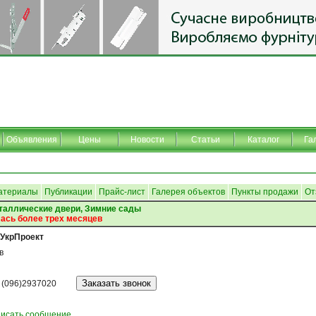
Объявления
Цены
Новости
Статьи
Каталог
Га
атериалы
Публикации
Прайс-лист
Галерея объектов
Пункты продажи
От
таллические двери, Зимние сады
ась более трех месяцев
УкрПроект
в
 (096)2937020
исать сообщение