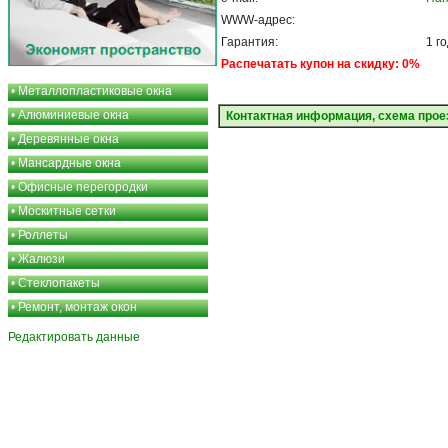
WWW-адрес:
Гарантия:
1 г
Распечатать купон на скидку: 0%
•
Металлопластиковые окна
•
Алюминиевые окна
Контактная информация, схема прое
•
Деревянные окна
•
Мансардные окна
•
Офисные перегородки
•
Москитные сетки
•
Роллеты
•
Жалюзи
•
Стеклопакеты
•
Ремонт, монтаж окон
Редактировать данные