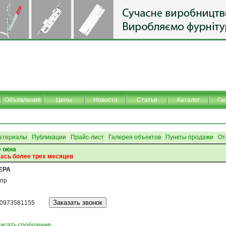
Объявления
Цены
Новости
Статьи
Каталог
Га
атериалы
Публикации
Прайс-лист
Галерея объектов
Пункты продажи
От
 окна
ась более трех месяцев
ЕРА
пр
0973581155
исать сообщение