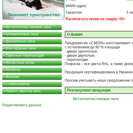
WWW-адрес:
Гарантия:
5 л
Распечатать купон на скидку: 0%
•
Металлопластиковые окна
•
Алюминиевые окна
О фирме
•
Деревянные окна
Предприятие «СФЕРА» изготавливает и
с остеклением до 90 % площади :
•
Мансардные окна
- двери однополые;
•
Офисные перегородки
- двери двуполые;
- перегородки.
•
Москитные сетки
Покраска – все цвета RAL, а также декор
•
Роллеты
Продукция сертифицирована в Украине. 
•
Жалюзи
Просим учитывать наше предложение п
•
Стеклопакеты
Реализуемая продукция
•
Ремонт, монтаж окон
Металлопластиковые окна
Редактировать данные