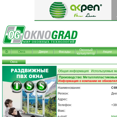
Оконный
Окна
Двери
Фасады
Акции
калькулятор
Окна
Общая информация
Используемые м
Производство: Металлопластиковые
Информация о компании не обновлял
Наименование:
СФ
Регион:
Дне
Адрес:
Телефон:
+38
Факс:
e-mail:
Нап