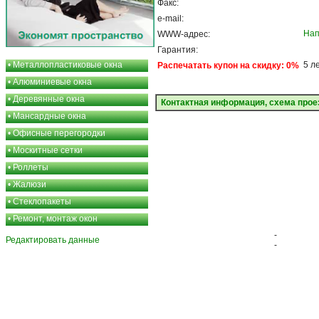
Факс:
e-mail:
Нап
WWW-адрес:
Гарантия:
•
Металлопластиковые окна
5 л
Распечатать купон на скидку: 0%
•
Алюминиевые окна
•
Деревянные окна
Контактная информация, схема прое
•
Мансардные окна
•
Офисные перегородки
•
Москитные сетки
•
Роллеты
•
Жалюзи
•
Стеклопакеты
•
Ремонт, монтаж окон
-
Редактировать данные
-