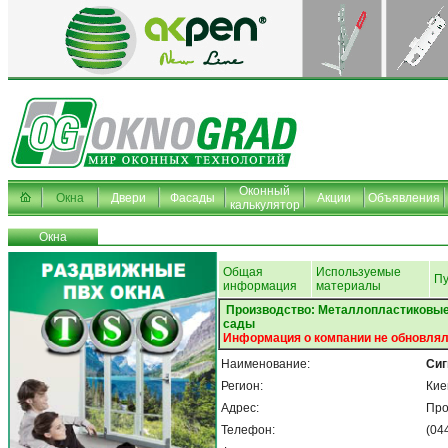
Оконный
Окна
Двери
Фасады
Акции
Объявления
калькулятор
Окна
Общая
Используемые
Пу
информация
материалы
Производство: Металлопластиковые 
сады
Информация о компании не обновлял
Наименование:
Сиг
Регион:
Кие
Адрес:
Про
Телефон:
(04