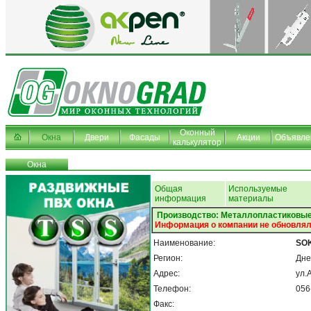
Оконный
Окна
Двери
Фасады
Акции
Объявле
калькулятор
Окна
Общая
Используемые
информация
материалы
Производство: Металлопластиковые
Информация о компании не обновлял
Наименование:
SO
Регион:
Дне
Адрес:
ул.
Телефон:
056
Факс: