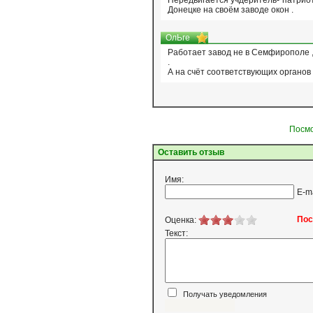
Передвигается учдеритель-"патриот
Донецке на своём заводе окон .
ОлЬге
Работает завод не в Семфирополе ,
.
А на счёт соответствующих органов 
Посмо
Оставить отзыв
Имя:
E-m
Пос
Оценка:
Текст:
Получать уведомления
Я согласен