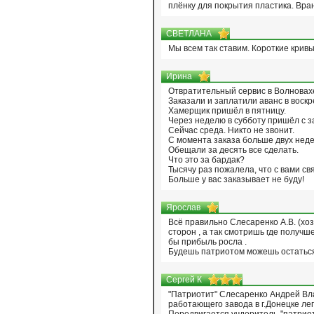
плёнку для покрытия пластика. Вра
СВЕТЛАНА
Мы всем так ставим. Короткие кривые
Ирина
Отвратительный сервис в Волновахе
Заказали и заплатили аванс в воскр
Хамерщик пришёл в пятницу.
Через неделю в субботу пришёл с з
Сейчас среда. Никто не звонит.
С момента заказа больше двух неде
Обещали за десять все сделать.
Что это за бардак?
Тысячу раз пожалела, что с вами св
Больше у вас заказывает не буду!
Ярослав
Всё правильно Слесаренко А.В. (хо
сторон , а так смотришь где получш
бы прибыль росла .
Будешь патриотом можешь остаться 
Сергей К
"Патриотит" Слесаренко Андрей Вла
работающего завода в г.Донецке лег