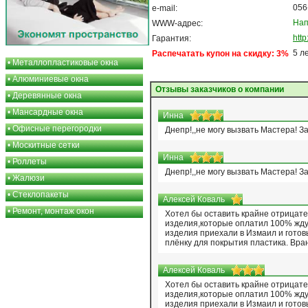
056
e-mail:
Нап
WWW-адрес:
htt
Гарантия:
5 л
Распечатать купон на скидку: 3%
•
Металлопластиковые окна
•
Алюминиевые окна
Отзывы заказчиков о компании
•
Деревянные окна
•
Мансардные окна
Инна
•
Офисные перегородки
Днепр!,,не могу вызвать Мастера! З
•
Москитные сетки
Инна
•
Роллеты
Днепр!,,не могу вызвать Мастера! З
•
Жалюзи
•
Стеклопакеты
Алексей Коваль
•
Ремонт, монтаж окон
Хотел бы оставить крайне отрицат
изделия,которые оплатил 100% жду
изделия приехали в Измаил и готов
плёнку для покрытия пластика. Вра
Алексей Коваль
Хотел бы оставить крайне отрицат
изделия,которые оплатил 100% жду
изделия приехали в Измаил и готов