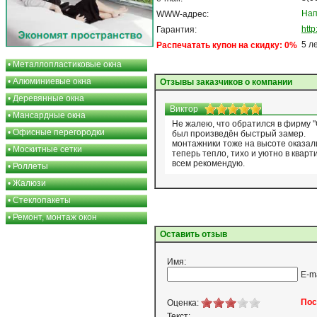
Нап
WWW-адрес:
htt
Гарантия:
5 л
Распечатать купон на скидку: 0%
•
Металлопластиковые окна
•
Алюминиевые окна
Отзывы заказчиков о компании
•
Деревянные окна
Виктор
•
Мансардные окна
Не жалею, что обратился в фирму "
•
Офисные перегородки
был произведён быстрый замер.
монтажники тоже на высоте оказал
•
Москитные сетки
теперь тепло, тихо и уютно в кварт
всем рекомендую.
•
Роллеты
•
Жалюзи
•
Стеклопакеты
•
Ремонт, монтаж окон
Оставить отзыв
Имя:
E-m
Пос
Оценка:
Текст: