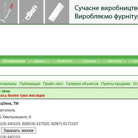
Объявления
Цены
Новости
Статьи
Каталог
Га
атериалы
Публикации
Прайс-лист
Галерея объектов
Пункты продажи
От
 окна
ась более трех месяцев
цОкна, ТМ
итополь
Б.Хмельницкого, 8
619) 440103, 8(0619) 427020, 8(067) 6172107
619) 440103