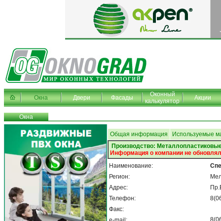
Оконный
Окна
Двери
Фасады
Акции
калькулятор
Окна
Общая информация
Используемые м
Производство: Металлопластиковые
Информация о компании не обновлял
Наименование:
Спе
Регион:
Мел
Адрес:
Пр.
Телефон:
8(0
Факс:
8(0
e-mail: