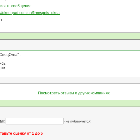
исать сообщение
p://oknograd.com.ua/firm/spets_okna
ет
СпецОкна" .
ись.
ире.
Посмотреть отзывы о других компаниях
ail:
(не публикуется)
тавьте оценку от 1 до 5