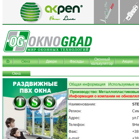
Оконный
Окна
Двери
Фасады
Акции
калькулятор
Окна
Общая информация
Используемые м
Производство: Металлопластиковые
Информация о компании не обновлял
Наименование:
ST
Регион:
Си
Адрес:
ул.
Телефон:
9Не
Факс:
+38
e-mail:
+38