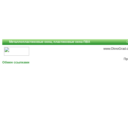
Металлопластиковые окна, пластиковые окна ПВХ
C
www.OknoGrad.co
Пр
Обмен ссылками