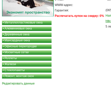
WWW-адрес:
(06
Гарантия:
Нап
Распечатать купон на скидку: 0%
http
•
Металлопластиковые окна
5 л
•
Алюминиевые окна
•
Деревянные окна
•
Мансардные окна
•
Офисные перегородки
•
Москитные сетки
•
Роллеты
•
Жалюзи
•
Стеклопакеты
•
Ремонт, монтаж окон
Редактировать данные