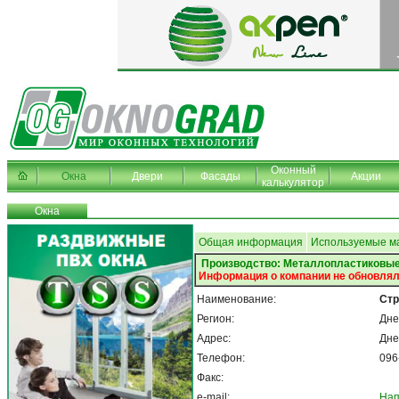
Оконный
Окна
Двери
Фасады
Акции
калькулятор
Окна
Общая информация
Используемые м
Производство: Металлопластиковые
Информация о компании не обновлял
Наименование:
Стр
Регион:
Дне
Адрес:
Дне
Телефон:
096
Факс:
e-mail:
Нап