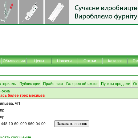
Объявления
Цены
Новости
Статьи
Каталог
Га
атериалы
Публикации
Прайс-лист
Галерея объектов
Пункты продажи
От
 окна
ась более трех месяцев
япцева, ЧП
пр
пр
-448-10-60; 099-960-04-00
исать сообщение