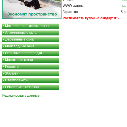
WWW-адрес:
htt
Гарантия:
5 л
Распечатать купон на скидку: 0%
•
Металлопластиковые окна
•
Алюминиевые окна
•
Деревянные окна
•
Мансардные окна
•
Офисные перегородки
•
Москитные сетки
•
Роллеты
•
Жалюзи
•
Стеклопакеты
•
Ремонт, монтаж окон
Редактировать данные