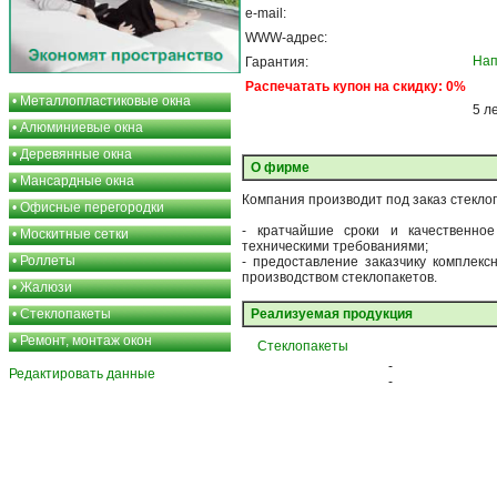
e-mail:
WWW-адрес:
Нап
Гарантия:
Распечатать купон на скидку: 0%
•
Металлопластиковые окна
5 л
•
Алюминиевые окна
•
Деревянные окна
О фирме
•
Мансардные окна
Компания производит под заказ стекло
•
Офисные перегородки
- кратчайшие сроки и качественно
•
Москитные сетки
техническими требованиями;
•
Роллеты
- предоставление заказчику комплекс
производством стеклопакетов.
•
Жалюзи
•
Стеклопакеты
Реализуемая продукция
•
Ремонт, монтаж окон
Стеклопакеты
-
Редактировать данные
-