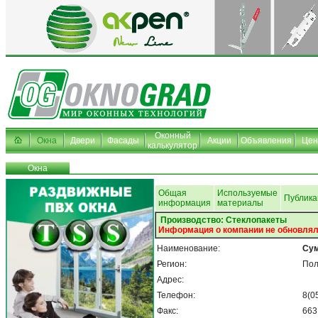
Оконный
Окна
Двери
Фасады
Акции
Объявления
Це
калькулятор
Окна
Общая
Используемые
Публика
информация
материалы
Производство: Стеклопакеты
Информация о компании не обновлял
Наименование:
Сум
Регион:
Пол
Адрес:
Телефон:
8(0
Факс:
663